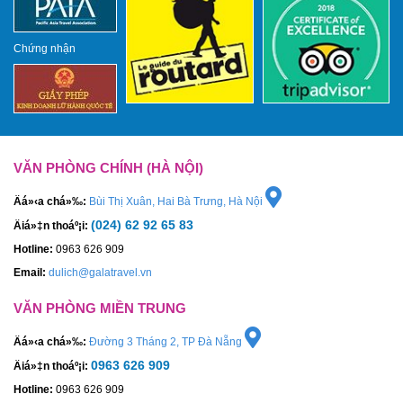
Chứng nhận
VĂN PHÒNG CHÍNH (HÀ NỘI)
Äá»‹a chá»‰:
Bùi Thị Xuân, Hai Bà Trưng, Hà Nội
(024) 62 92 65 83
Äiá»‡n thoáº¡i:
Hotline:
0963 626 909
Email:
dulich@galatravel.vn
VĂN PHÒNG MIỀN TRUNG
Äá»‹a chá»‰:
Đường 3 Tháng 2, TP Đà Nẵng
0963 626 909
Äiá»‡n thoáº¡i:
Hotline:
0963 626 909