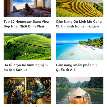
Top 10 Homestay Sapa View
Cẩm Nang Du Lịch Mù Cang
Đẹp Nhất Nhất Định Phải
Chải - Kinh Nghiệm & Lịch
Ghé
Trình Gợi Ý
Bỏ túi trọn bộ kinh nghiệm
Cẩm nang khám phá Phú
du lịch Sơn La
Quốc từ A-Z