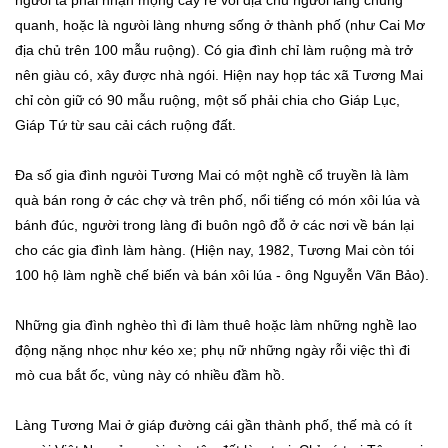
ngưòi ta phải nhận mộng cấy rẽ vói địa chủ ngưòi làng chung
quanh, hoặc là ngưòi làng nhưng sống ở thành phố (như Cai Mơ
địa chủ trên 100 mẫu ruộng). Có gia đình chỉ làm ruộng mà trở
nên giàu có, xây được nhà ngói. Hiện nay họp tác xã Tương Mai
chỉ còn giữ có 90 mẫu ruộng, một số phải chia cho Giáp Lục,
Giáp Tứ từ sau cải cách ruộng đất.
Đa số gia đình ngưòi Tương Mai có một nghề cổ truyền là làm
quà bán rong ở các chợ và trên phố, nổi tiếng có món xôi lúa và
bánh đúc, người trong làng đi buôn ngô đỗ ở các nơi về bán lại
cho các gia đình làm hàng. (Hiện nay, 1982, Tương Mai còn tói
100 hộ làm nghề chế biến và bán xôi lúa - ông Nguyễn Vãn Bảo).
Những gia đình nghèo thì đi làm thuê hoặc làm những nghề lao
động nặng nhọc như kéo xe; phụ nữ những ngày rỗi việc thì đi
mò cua bắt ốc, vùng này có nhiều đầm hồ.
Làng Tương Mai ở giáp đường cái gần thành phố, thế mà có ít