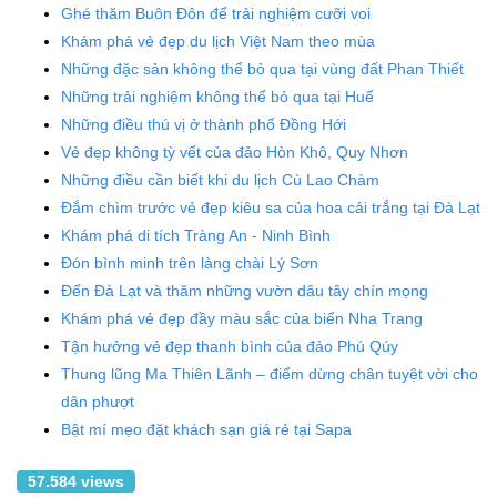
Ghé thăm Buôn Đôn để trải nghiệm cưỡi voi
Khám phá vẻ đẹp du lịch Việt Nam theo mùa
Những đặc sản không thể bỏ qua tại vùng đất Phan Thiết
Những trải nghiệm không thể bỏ qua tại Huế
Những điều thú vị ở thành phố Đồng Hới
Vẻ đẹp không tỳ vết của đảo Hòn Khô, Quy Nhơn
Những điều cần biết khi du lịch Cù Lao Chàm
Đắm chìm trước vẻ đẹp kiêu sa của hoa cải trắng tại Đà Lạt
Khám phá di tích Tràng An - Ninh Bình
Đón bình minh trên làng chài Lý Sơn
Đến Đà Lạt và thăm những vườn dâu tây chín mọng
Khám phá vẻ đẹp đầy màu sắc của biển Nha Trang
Tận hưởng vẻ đẹp thanh bình của đảo Phú Qúy
Thung lũng Ma Thiên Lãnh – điểm dừng chân tuyệt vời cho
dân phượt
Bật mí mẹo đặt khách sạn giá rẻ tại Sapa
57.584 views