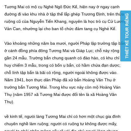
Tuơng Mai có mộ cụ Nghè Ngô Đức Kế, hiện nay ở ngay cạnh
đường đi vào khu nhà ở tập thể lắp ghép Trương Định, trên thửa
ruộng cũ của Nguyễn Tiến Khang, nguyên là học trò cụ Cử Lương
Ván Can, nhường lại cho ban tổ chức đám tang cụ Nghè Kế.
Vào khoảng những năm ba mươi, người Pháp lập trường tập bắn
ở cánh đồng phía đông Tương Mai và Giáp Lục; chỗ này rộng
gần 24 mẫu. Trường bắn chung quanh có đào hào, có khu chỉ
huy chiếm 3 mẫu, trong có bốn ụ bắn, có hầm chứa đạn dược;
chỗ lính tập bắn là bãi cỏ rộng, người ngoài không được vào.
Năm 1941, bọn thực dân Pháp đã xử bắn Hoàng Văn Thụ ở
trường bắn Tương Mai. Trong khu vực này còn mộ Hoàng Ván
Thụ (năm 1957 xã Tương Mai được đổi tên là xã Hoàng Văn
Thụ).
về kinh tế, ngưòi làng Tương Mai chỉ có hơn một chục gia đình
chuyên nghề làm ruộng; người có ruộng tư không được mấy,