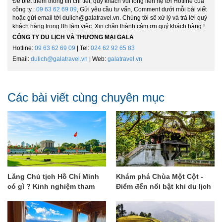
Để biết thêm thông tin chi tiết, quý khách vui lòng liên hệ tới Hotline của
công ty :
09 63 62 69 09
, Gửi yêu cầu tư vấn, Comment dưới mỗi bài viết
hoặc gửi email tới dulich@galatravel.vn. Chúng tôi sẽ xử lý và trả lời quý
khách hàng trong 8h làm việc. Xin chân thành cảm ơn quý khách hàng !
CÔNG TY DU LỊCH VÀ THƯƠNG MẠI GALA
Hotline:
09 63 62 69 09
| Tel:
024 62 92 65 83
Email:
dulich@galatravel.vn
| Web:
galatravel.vn
Các bài viết cùng chuyên mục
Lăng Chủ tịch Hồ Chí Minh
Khám phá Chùa Một Cột -
có gì ? Kinh nghiệm tham
Điểm đến nổi bật khi du lịch
quan chi tiết
Hà Nội