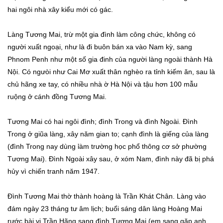
hai ngôi nhà xây kiểu mới có gác.
Làng Tương Mai, trừ một gia đình làm công chức, không có
người xuất ngoại, như là đi buôn bán xa vào Nam kỳ, sang
Phnom Penh như một số gia đinh của người làng ngoài thành Hà
Nội. Có ngưòi như Cai Mơ xuất thân nghèo ra tỉnh kiếm ăn, sau là
chủ hãng xe tay, có nhiều nhà ờ Hà Nội và tậu hơn 100 mẫu
ruộng ở cánh đồng Tương Mai.
Tương Mai có hai ngôi đình; đình Trong và đình Ngoài. Đình
Trong ở giũa làng, xây năm gian to; cạnh đình là giếng của làng
(đình Trong nay dùng ỉàm trường học phổ thông cơ sở phường
Tương Mai). Đình Ngoài xây sau, ở xóm Nam, đình này đã bị phá
hủy vì chiến tranh năm 1947.
Đình Tương Mai thờ thành hoàng là Trần Khát Chân. Làng vào
đám ngày 23 tháng tư âm lịch; buổi sáng dân làng Hoàng Mai
rước bài vị Trần Hãng sang đình Tương Mai (em sang gặp anh