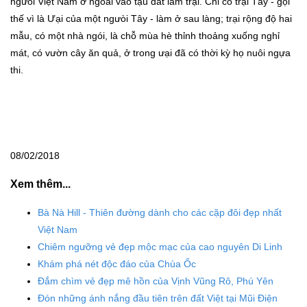
ngưòi Việt Nam ở ngoài vào tậu đất làm trại. Chỉ có trại Tây - gọi
thế vì là Ưại của một ngưòi Tây - làm ở sau làng; trại rộng độ hai
mẫu, có một nhà ngói, là chỗ mùa hè thỉnh thoảng xuống nghỉ
mát, có vườn cây ăn quả, ở trong ưại đã có thời kỳ họ nuôi ngựa
thi.
08/02/2018
Xem thêm...
Bà Nà Hill - Thiên đường dành cho các cặp đôi đẹp nhất
Việt Nam
Chiêm ngưỡng vẻ đẹp mộc mạc của cao nguyên Di Linh
Khám phá nét độc đáo của Chùa Ốc
Đắm chìm vẻ đẹp mê hồn của Vịnh Vũng Rô, Phú Yên
Đón những ánh nắng đầu tiên trên đất Việt tại Mũi Điện