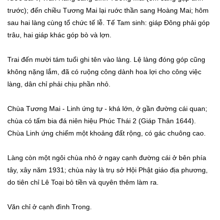
trước); đến chiều Tương Mai lại ruớc thần sang Hoàng Mai; hôm
sau hai làng cùng tổ chức tế lễ. Tế Tam sinh: giáp Đông phải góp
trâu, hai giáp khác góp bò và lợn.
Trai đến mười tám tuổi ghi tên vào làng. Lệ làng đóng góp cũng
không nặng lắm, đã có ruộng công dành hoa lợi cho công việc
làng, dân chỉ phải chịu phần nhỏ.
Chùa Tương Mai - Linh ứng tự - khá lớn, ở gần đường cái quan;
chùa có tấm bia đá niên hiệu Phúc Thái 2 (Giáp Thân 1644).
Chùa Linh ứng chiếm một khoảng đất rộng, có gác chuông cao.
Làng còn một ngôi chùa nhỏ ở ngay cạnh đường cái ở bên phía
tây, xây năm 1931; chùa này là trụ sở Hội Phật giáo địa phương,
do tiên chỉ Lê Toại bỏ tiền và quyên thêm làm ra.
Văn chỉ ở cạnh đình Trong.