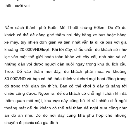
thôi - cưỡi voi.
Nằm cách thành phố Buôn Mê Thuột chừng 60km. Do đó du
khách có thể dễ dàng ghé thăm nơi đây bằng xe bus hoặc bằng
xe máy, tuy nhiên đơn giản và tiện nhất vẫn là đi xe bus với giá
khoảng 20.000VND/lượt. Khi tới đây, chắc chắn du khách sẽ như
lạc vào một thế giới hoàn toàn khác với cây cối, nhà sàn và cả
những đàn voi được người dân nuôi ngay trong khu du lịch cầu
Treo. Để vào thăm nơi đây, du khách phải mua vé khoảng
30.000VND và bạn có thể thỏa thích vui chơi mọi hoạt động trong
đó trong thời gian tùy thích. Bạn có thể chơi ở đây từ sáng tới
chiều cũng được. Ngoài ra, để du khách có chỗ nghỉ chân khi đã
thăm quan mỏi mệt, khu vực này cũng bố trí rất nhiều chỗ ngồi
thoáng mát để du khách có thể trải thảm để nghỉ trưa cũng như
ăn đồ ăn nhẹ. Do đó nơi đây cũng khá phù hợp cho những
chuyến đi picnic của gia đình.