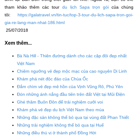
tham khảo thêm các tour
du lịch Sapa trọn gói
của chúng
tôi:
https://galatravel.vn/tin-tuc/top-3-tour-du-lich-sapa-tron-goi-
gia-re-lang-man-nhat-186.html
25/07/2018
Xem thêm...
Bà Nà Hill - Thiên đường dành cho các cặp đôi đẹp nhất
Việt Nam
Chiêm ngưỡng vẻ đẹp mộc mạc của cao nguyên Di Linh
Khám phá nét độc đáo của Chùa Ốc
Đắm chìm vẻ đẹp mê hồn của Vịnh Vũng Rô, Phú Yên
Đón những ánh nắng đầu tiên trên đất Việt tại Mũi Điện
Ghé thăm Buôn Đôn để trải nghiệm cưỡi voi
Khám phá vẻ đẹp du lịch Việt Nam theo mùa
Những đặc sản không thể bỏ qua tại vùng đất Phan Thiết
Những trải nghiệm không thể bỏ qua tại Huế
Những điều thú vị ở thành phố Đồng Hới