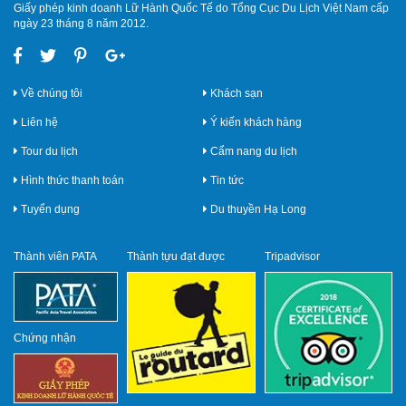
Giấy phép kinh doanh Lữ Hành Quốc Tế do Tổng Cục Du Lịch Việt Nam cấp
ngày 23 tháng 8 năm 2012.
Về chúng tôi
Khách sạn
Liên hệ
Ý kiến khách hàng
Tour du lịch
Cẩm nang du lịch
Hình thức thanh toán
Tin tức
Tuyển dụng
Du thuyền Hạ Long
Thành viên PATA
Thành tựu đạt được
Tripadvisor
Chứng nhận