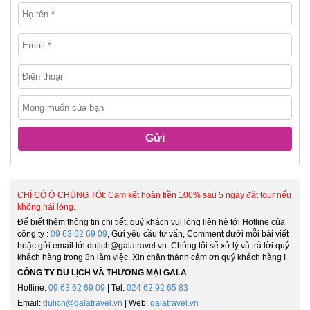
Gửi
CHỈ CÓ Ở CHÚNG TÔI: Cam kết hoàn tiền 100% sau 5 ngày đặt tour nếu
không hài lòng.
Để biết thêm thông tin chi tiết, quý khách vui lòng liên hệ tới Hotline của
công ty :
09 63 62 69 09
, Gửi yêu cầu tư vấn, Comment dưới mỗi bài viết
hoặc gửi email tới dulich@galatravel.vn. Chúng tôi sẽ xử lý và trả lời quý
khách hàng trong 8h làm việc. Xin chân thành cảm ơn quý khách hàng !
CÔNG TY DU LỊCH VÀ THƯƠNG MẠI GALA
Hotline:
09 63 62 69 09
| Tel:
024 62 92 65 83
Email:
dulich@galatravel.vn
| Web:
galatravel.vn