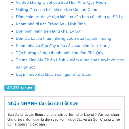
Vẻ đẹp không tỳ vết của đảo Hòn Khô, Quy Nhơn
Những điều cần biết khi du lịch Cù Lao Chàm
Đắm chìm trước vẻ đẹp kiêu sa của hoa cải trắng tại Đà Lạt
Khám phá di tích Tràng An - Ninh Bình
Đón bình minh trên làng chài Lý Sơn
Đến Đà Lạt và thăm những vườn dâu tây chín mọng
Khám phá vẻ đẹp đầy màu sắc của biển Nha Trang
Tận hưởng vẻ đẹp thanh bình của đảo Phú Qúy
Thung lũng Ma Thiên Lãnh – điểm dừng chân tuyệt vời cho
dân phượt
Bật mí mẹo đặt khách sạn giá rẻ tại Sapa
49.371 views
Nhận NHANH tài liệu chi tiết hơn
Bạn đang rất cần thêm thông tin chi tiết hơn phải không ? Vậy còn chần
chừ gì nữa, đơn giản là điền vào Form dưới đây và ấn Gửi. Chúng tôi sẽ
gửi lại sớm cho các bạn !