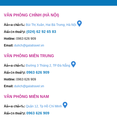
VĂN PHÒNG CHÍNH (HÀ NỘI)
Äá»‹a chá»‰:
Bùi Thị Xuân, Hai Bà Trưng, Hà Nội
(024) 62 92 65 83
Äiá»‡n thoáº¡i:
Hotline:
0963 626 909
Email:
dulich@galatravel.vn
VĂN PHÒNG MIỀN TRUNG
Äá»‹a chá»‰:
Đường 3 Tháng 2, TP Đà Nẵng
0963 626 909
Äiá»‡n thoáº¡i:
Hotline:
0963 626 909
Email:
dulich@galatravel.vn
VĂN PHÒNG MIỀN NAM
Äá»‹a chá»‰:
Quận 12, Tp Hồ Chí Minh
0963 626 909
Äiá»‡n thoáº¡i: