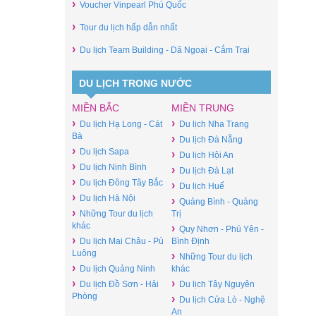
›
Voucher Vinpearl Phú Quốc
›
Tour du lịch hấp dẫn nhất
›
Du lịch Team Building - Dã Ngoại - Cắm Trại
DU LỊCH TRONG NƯỚC
MIỀN BẮC
MIỀN TRUNG
›
›
Du lịch Hạ Long - Cát
Du lịch Nha Trang
Bà
›
Du lịch Đà Nẵng
›
Du lịch Sapa
›
Du lịch Hội An
›
Du lịch Ninh Bình
›
Du lịch Đà Lạt
›
Du lịch Đông Tây Bắc
›
Du lịch Huế
›
Du lịch Hà Nội
›
Quảng Bình - Quảng
›
Những Tour du lịch
Trị
khác
›
Quy Nhơn - Phú Yên -
›
Du lịch Mai Châu - Pù
Bình Định
Luông
›
Những Tour du lịch
›
Du lịch Quảng Ninh
khác
›
›
Du lịch Đồ Sơn - Hải
Du lịch Tây Nguyên
Phòng
›
Du lịch Cửa Lò - Nghệ
An