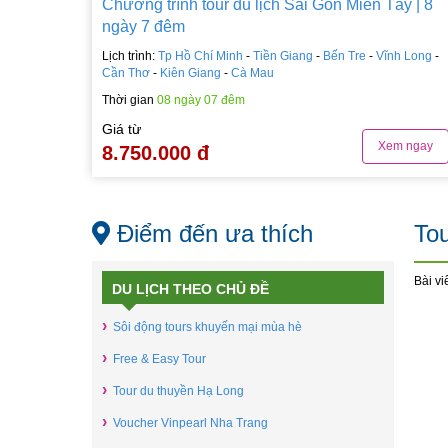
Chương trình tour du lịch Sài Gòn Miền Tây | 8
ngày 7 đêm
Lịch trình:
Tp Hồ Chí Minh
-
Tiền Giang
-
Bến Tre
-
Vĩnh Long
-
Cần Thơ
-
Kiên Giang
-
Cà Mau
Thời gian
08 ngày 07 đêm
Giá từ
Xem ngay
8.750.000 đ
Điểm đến ưa thích
Tou
Bài vi
DU LỊCH THEO CHỦ ĐỀ
›
Sôi động tours khuyến mại mùa hè
›
Free & Easy Tour
›
Tour du thuyền Hạ Long
›
Voucher Vinpearl Nha Trang