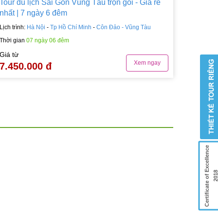
Tour du lịch Sài Gòn Vũng Tàu trọn gói - Giá rẻ
nhất | 7 ngày 6 đêm
Lịch trình:
Hà Nội
-
Tp Hồ Chí Minh
-
Côn Đảo - Vũng Tàu
Thời gian
07 ngày 06 đêm
Giá từ
Xem ngay
7.450.000 đ
Certificate of Excellence
201