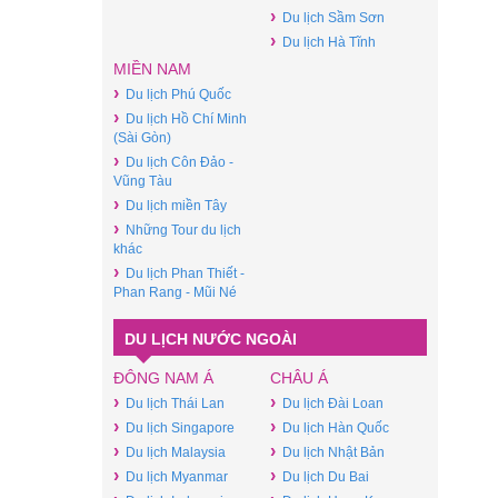
›
Du lịch Sầm Sơn
›
Du lịch Hà Tĩnh
MIỀN NAM
›
Du lịch Phú Quốc
›
Du lịch Hồ Chí Minh
(Sài Gòn)
›
Du lịch Côn Đảo -
Vũng Tàu
›
Du lịch miền Tây
›
Những Tour du lịch
khác
›
Du lịch Phan Thiết -
Phan Rang - Mũi Né
DU LỊCH NƯỚC NGOÀI
ĐÔNG NAM Á
CHÂU Á
›
›
Du lịch Thái Lan
Du lịch Đài Loan
›
›
Du lịch Singapore
Du lịch Hàn Quốc
›
›
Du lịch Malaysia
Du lịch Nhật Bản
›
›
Du lịch Myanmar
Du lịch Du Bai