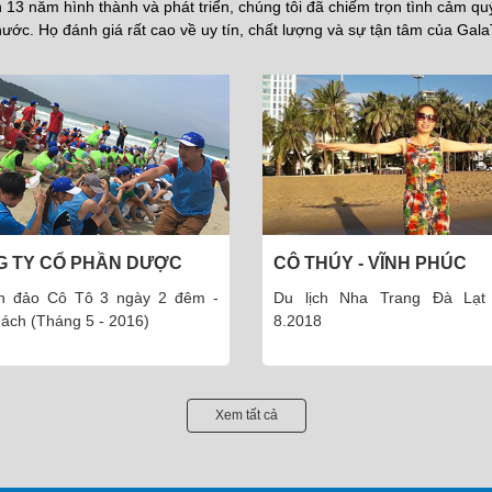
13 năm hình thành và phát triển, chúng tôi đã chiếm trọn tình cảm q
ước. Họ đánh giá rất cao về uy tín, chất lượng và sự tận tâm của Gala
G TY CỔ PHẦN DƯỢC
CÔ THÚY - VĨNH PHÚC
 THÁI MINH
ch đảo Cô Tô 3 ngày 2 đêm -
Du lịch Nha Trang Đà Lạt
ách (Tháng 5 - 2016)
8.2018
Xem tất cả