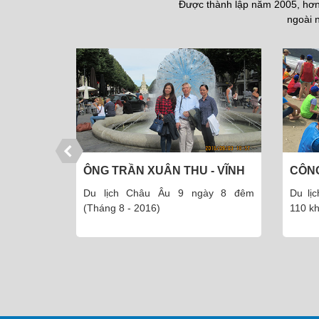
Được thành lập năm 2005, hơn 
ngoài n
ỜI ĐẠI
ÔNG TRẦN XUÂN THU - VĨNH
CÔN
PHÚC
PHẨM
ngày 1 đêm
Du lịch Châu Âu 9 ngày 8 đêm
Du lị
(Tháng 8 - 2016)
110 kh