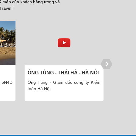
uý mến của khách hàng trong và
Travel !
ÔNG TÙNG - THÁI HÀ - HÀ NỘI
ÔNG TOÀ
NỘI
 5N4Đ
Ông Tùng - Giám đốc công ty Kiểm
Ông Toàn
toán Hà Nội
phần thiết