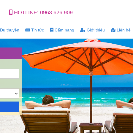
HOTLINE:
0963 626 909
Du thuyền
Tin tức
Cẩm nang
Giới thiệu
Liên hệ