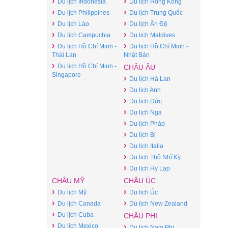
›
›
Du lịch Indonesia
Du lịch Hong Kong
›
›
Du lịch Philippines
Du lịch Trung Quốc
›
›
Du lịch Lào
Du lịch Ấn Độ
›
›
Du lịch Campuchia
Du lịch Maldives
›
›
Du lịch Hồ Chí Minh -
Du lịch Hồ Chí Minh -
Thái Lan
Nhật Bản
›
Du lịch Hồ Chí Minh -
CHÂU ÂU
Singapore
›
Du lịch Hà Lan
›
Du lịch Anh
›
Du lịch Đức
›
Du lịch Nga
›
Du lịch Pháp
›
Du lịch Bỉ
›
Du lịch Italia
›
Du lịch Thổ Nhĩ Kỳ
›
Du lịch Hy Lạp
CHÂU MỸ
CHÂU ÚC
›
›
Du lịch Mỹ
Du lịch Úc
›
›
Du lịch Canada
Du lịch New Zealand
›
Du lịch Cuba
CHÂU PHI
›
Du lịch Mexico
›
Du lịch Nam Phi