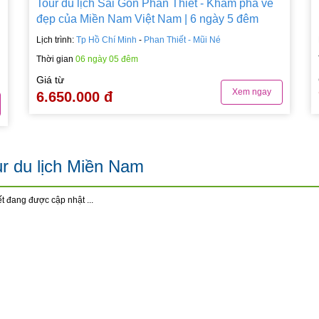
Tour du lịch Sài Gòn Phan Thiết - Khám phá vẻ
đẹp của Miền Nam Việt Nam | 6 ngày 5 đêm
Lịch trình:
Tp Hồ Chí Minh
-
Phan Thiết - Mũi Né
Thời gian
06 ngày 05 đêm
Giá từ
Xem ngay
6.650.000 đ
r du lịch Miền Nam
ết đang được cập nhật ...