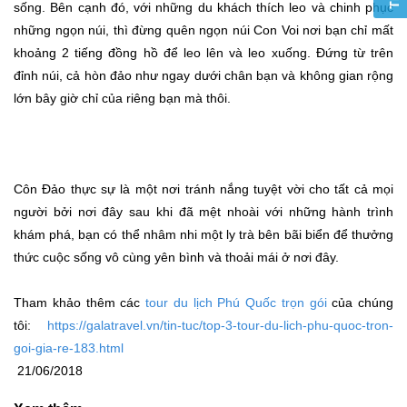
sống. Bên cạnh đó, với những du khách thích leo và chinh phục
những ngọn núi, thì đừng quên ngọn núi Con Voi nơi bạn chỉ mất
khoảng 2 tiếng đồng hồ để leo lên và leo xuống. Đứng từ trên
đỉnh núi, cả hòn đảo như ngay dưới chân bạn và không gian rộng
lớn bây giờ chỉ của riêng bạn mà thôi.
Côn Đảo thực sự là một nơi tránh nắng tuyệt vời cho tất cả mọi
người bởi nơi đây sau khi đã mệt nhoài với những hành trình
khám phá, bạn có thể nhâm nhi một ly trà bên bãi biển để thưởng
thức cuộc sống vô cùng yên bình và thoải mái ở nơi đây.
Tham khảo thêm các
tour du lịch Phú Quốc trọn gói
của chúng
tôi:
https://galatravel.vn/tin-tuc/top-3-tour-du-lich-phu-quoc-tron-
goi-gia-re-183.html
21/06/2018