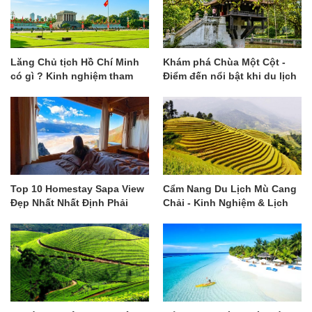
Lăng Chủ tịch Hồ Chí Minh
Khám phá Chùa Một Cột -
có gì ? Kinh nghiệm tham
Điểm đến nổi bật khi du lịch
quan chi tiết
Hà Nội
Top 10 Homestay Sapa View
Cẩm Nang Du Lịch Mù Cang
Đẹp Nhất Nhất Định Phải
Chải - Kinh Nghiệm & Lịch
Ghé
Trình Gợi Ý