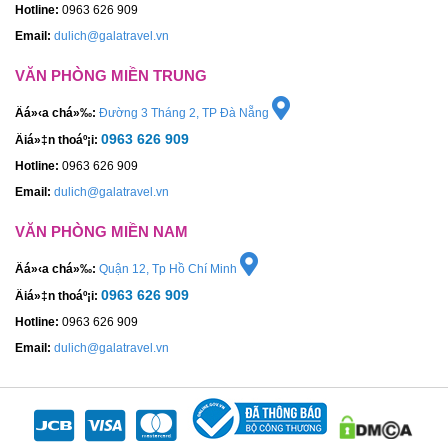
Hotline:
0963 626 909
Email:
dulich@galatravel.vn
VĂN PHÒNG MIỀN TRUNG
Äá»‹a chá»‰:
Đường 3 Tháng 2, TP Đà Nẵng
0963 626 909
Äiá»‡n thoáº¡i:
Hotline:
0963 626 909
Email:
dulich@galatravel.vn
VĂN PHÒNG MIỀN NAM
Äá»‹a chá»‰:
Quận 12, Tp Hồ Chí Minh
0963 626 909
Äiá»‡n thoáº¡i:
Hotline:
0963 626 909
Email:
dulich@galatravel.vn