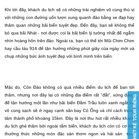
Khi tới đây, khách du lịch sẽ có những trải nghiệm vô cùng thú vị
với những con đường uốn lượn xung quanh đảo bằng xe đạp hay
thăm quan những bãi biển tuyệt đẹp. Đến đây, bạn sẽ không thể
bỏ qua bãi Nhát - nơi được coi là bãi biển lý tưởng nhất để ngắm
nhìn hoàng hôn trên đảo. Ngoài ra, bạn có thể tới Mũi Chim Chim
hay cầu tàu 914 để tận hưởng những phút giây của ngày mới và
chụp những bức ảnh tuyệt đẹp với bình minh trên biển.
Mặc dù, Côn Đảo không có quá nhiều điểm du lịch để bạn tới
thăm, nhưng nơi đây lại có những địa điểm rất “đắt”, xứng đáng
để tận hưởng một lần như bãi biển Đầm Trầu luôn xanh ngắt và
vô cùng sạch sẽ ở ngay cạnh sân bay Cỏ Ống và chỉ cách trung
tâm thành phố khoảng 15km. Đây là nơi thu hút rất nhiều khách
du lịch ghé thăm bởi ngoài tắm biển, khách du lịch còn có cơ hội
thưởng thức những món đặc sản thơm ngon và hải sản tươi