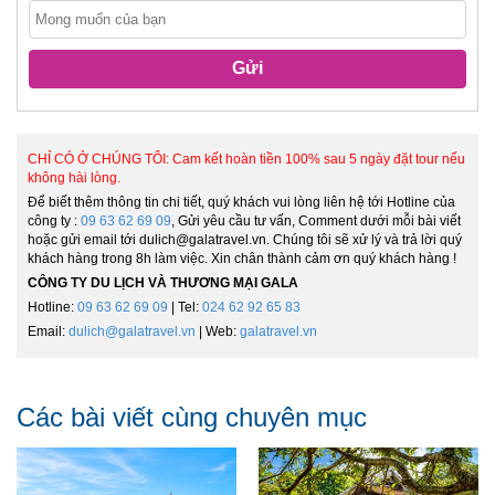
Gửi
CHỈ CÓ Ở CHÚNG TÔI: Cam kết hoàn tiền 100% sau 5 ngày đặt tour nếu
không hài lòng.
Để biết thêm thông tin chi tiết, quý khách vui lòng liên hệ tới Hotline của
công ty :
09 63 62 69 09
, Gửi yêu cầu tư vấn, Comment dưới mỗi bài viết
hoặc gửi email tới dulich@galatravel.vn. Chúng tôi sẽ xử lý và trả lời quý
khách hàng trong 8h làm việc. Xin chân thành cảm ơn quý khách hàng !
CÔNG TY DU LỊCH VÀ THƯƠNG MẠI GALA
Hotline:
09 63 62 69 09
| Tel:
024 62 92 65 83
Email:
dulich@galatravel.vn
| Web:
galatravel.vn
Các bài viết cùng chuyên mục