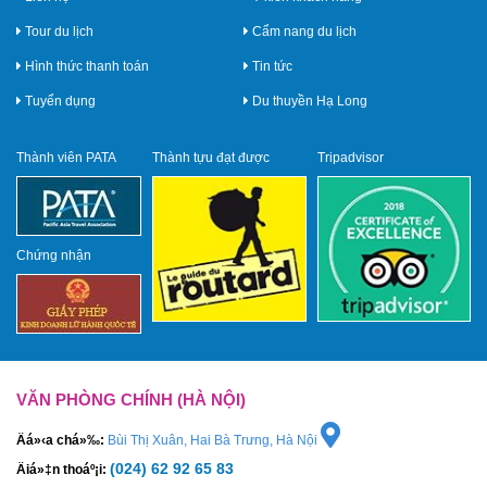
Tour du lịch
Cẩm nang du lịch
Hình thức thanh toán
Tin tức
Tuyển dụng
Du thuyền Hạ Long
Thành viên PATA
Thành tựu đạt được
Tripadvisor
Chứng nhận
VĂN PHÒNG CHÍNH (HÀ NỘI)
Äá»‹a chá»‰:
Bùi Thị Xuân, Hai Bà Trưng, Hà Nội
(024) 62 92 65 83
Äiá»‡n thoáº¡i: