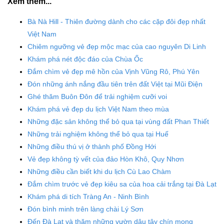
Xem thêm...
Bà Nà Hill - Thiên đường dành cho các cặp đôi đẹp nhất
Việt Nam
Chiêm ngưỡng vẻ đẹp mộc mạc của cao nguyên Di Linh
Khám phá nét độc đáo của Chùa Ốc
Đắm chìm vẻ đẹp mê hồn của Vịnh Vũng Rô, Phú Yên
Đón những ánh nắng đầu tiên trên đất Việt tại Mũi Điện
Ghé thăm Buôn Đôn để trải nghiệm cưỡi voi
Khám phá vẻ đẹp du lịch Việt Nam theo mùa
Những đặc sản không thể bỏ qua tại vùng đất Phan Thiết
Những trải nghiệm không thể bỏ qua tại Huế
Những điều thú vị ở thành phố Đồng Hới
Vẻ đẹp không tỳ vết của đảo Hòn Khô, Quy Nhơn
Những điều cần biết khi du lịch Cù Lao Chàm
Đắm chìm trước vẻ đẹp kiêu sa của hoa cải trắng tại Đà Lạt
Khám phá di tích Tràng An - Ninh Bình
Đón bình minh trên làng chài Lý Sơn
Đến Đà Lạt và thăm những vườn dâu tây chín mọng