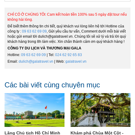
CHỈ CÓ Ở CHÚNG TÔI: Cam kết hoàn tiền 100% sau 5 ngày đặt tour nếu
không hài lòng.
Để biết thêm thông tin chi tiết, quý khách vui lòng liên hệ tới Hotline của
công ty :
09 63 62 69 09
, Gửi yêu cầu tư vấn, Comment dưới mỗi bài viết
hoặc gửi email tới dulich@galatravel.vn. Chúng tôi sẽ xử lý và trả lời quý
khách hàng trong 8h làm việc. Xin chân thành cảm ơn quý khách hàng !
CÔNG TY DU LỊCH VÀ THƯƠNG MẠI GALA
Hotline:
09 63 62 69 09
| Tel:
024 62 92 65 83
Email:
dulich@galatravel.vn
| Web:
galatravel.vn
Các bài viết cùng chuyên mục
Lăng Chủ tịch Hồ Chí Minh
Khám phá Chùa Một Cột -