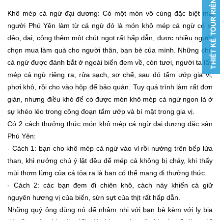
Khô mép cá ngừ đại dương: Có một món vô cùng đặc biệt mà
người Phú Yên làm từ cá ngừ đó là món khô mép cá ngừ có vị
dẻo, dai, cộng thêm một chút ngọt rất hấp dẫn, được nhiều người
chọn mua làm quà cho người thân, bạn bè của mình. Những chú
cá ngừ được đánh bắt ở ngoài biển đem về, còn tươi, người ta lấy
mép cá ngừ riêng ra, rửa sạch, sơ chế, sau đó tẩm ướp gia vị,
phơi khô, rồi cho vào hộp để bảo quản. Tuy quá trình làm rất đơn
giản, nhưng điều khó để có được món khô mép cá ngừ ngon là ở
sự khéo léo trong công đoạn tẩm ướp và bí mật trong gia vị.
Có 2 cách thưởng thức món khô mép cá ngừ đại dương đặc sản
Phú Yên:
- Cách 1: bạn cho khô mép cá ngừ vào vỉ rồi nướng trên bếp lửa
than, khi nướng chú ý lật đều để mép cá không bị cháy, khi thấy
mùi thơm lừng của cá tỏa ra là bạn có thể mang đi thưởng thức.
- Cách 2: các bạn đem đi chiên khô, cách này khiến cá giữ
nguyên hương vị của biển, sừn sựt của thịt rất hấp dẫn.
Những quý ông dùng nó để nhâm nhi với bạn bè kèm với ly bia