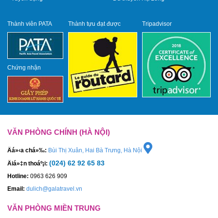
Thành viên PATA
Thành tựu đạt được
Tripadvisor
Chứng nhận
VĂN PHÒNG CHÍNH (HÀ NỘI)
Äá»‹a chá»‰:
Bùi Thị Xuân, Hai Bà Trưng, Hà Nội
(024) 62 92 65 83
Äiá»‡n thoáº¡i:
Hotline:
0963 626 909
Email:
dulich@galatravel.vn
VĂN PHÒNG MIỀN TRUNG