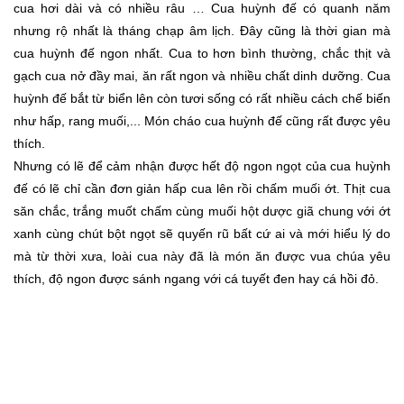
cua hơi dài và có nhiều râu … Cua huỳnh đế có quanh năm
nhưng rộ nhất là tháng chạp âm lịch. Đây cũng là thời gian mà
cua huỳnh đế ngon nhất. Cua to hơn bình thường, chắc thịt và
gạch cua nở đầy mai, ăn rất ngon và nhiều chất dinh dưỡng. Cua
huỳnh đế bắt từ biển lên còn tươi sống có rất nhiều cách chế biến
như hấp, rang muối,... Món cháo cua huỳnh đế cũng rất được yêu
thích.
Nhưng có lẽ để cảm nhận được hết độ ngon ngọt của cua huỳnh
đế có lẽ chỉ cần đơn giản hấp cua lên rồi chấm muối ớt. Thịt cua
săn chắc, trắng muốt chấm cùng muối hột dược giã chung với ớt
xanh cùng chút bột ngọt sẽ quyến rũ bất cứ ai và mới hiểu lý do
mà từ thời xưa, loài cua này đã là món ăn được vua chúa yêu
thích, độ ngon được sánh ngang với cá tuyết đen hay cá hồi đỏ.