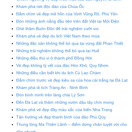
Khám phá nét độc đáo của Chùa Ốc
Đắm chìm vẻ đẹp mê hồn của Vịnh Vũng Rô, Phú Yên
Đón những ánh nắng đầu tiên trên đất Việt tại Mũi Điện
Ghé thăm Buôn Đôn để trải nghiệm cưỡi voi
Khám phá vẻ đẹp du lịch Việt Nam theo mùa
Những đặc sản không thể bỏ qua tại vùng đất Phan Thiết
Những trải nghiệm không thể bỏ qua tại Huế
Những điều thú vị ở thành phố Đồng Hới
Vẻ đẹp không tỳ vết của đảo Hòn Khô, Quy Nhơn
Những điều cần biết khi du lịch Cù Lao Chàm
Đắm chìm trước vẻ đẹp kiêu sa của hoa cải trắng tại Đà Lạt
Khám phá di tích Tràng An - Ninh Bình
Đón bình minh trên làng chài Lý Sơn
Đến Đà Lạt và thăm những vườn dâu tây chín mọng
Khám phá vẻ đẹp đầy màu sắc của biển Nha Trang
Tận hưởng vẻ đẹp thanh bình của đảo Phú Qúy
Thung lũng Ma Thiên Lãnh – điểm dừng chân tuyệt vời cho
dân phượt