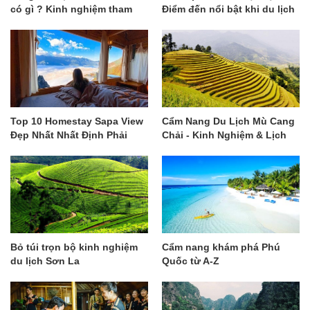
có gì ? Kinh nghiệm tham
Điểm đến nổi bật khi du lịch
quan chi tiết
Hà Nội
Top 10 Homestay Sapa View
Cẩm Nang Du Lịch Mù Cang
Đẹp Nhất Nhất Định Phải
Chải - Kinh Nghiệm & Lịch
Ghé
Trình Gợi Ý
Bỏ túi trọn bộ kinh nghiệm
Cẩm nang khám phá Phú
du lịch Sơn La
Quốc từ A-Z