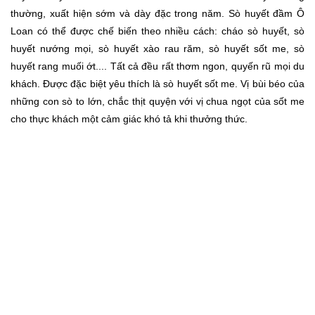
thường, xuất hiện sớm và dày đặc trong năm. Sò huyết đầm Ô
Loan có thể được chế biến theo nhiều cách: cháo sò huyết, sò
huyết nướng mọi, sò huyết xào rau răm, sò huyết sốt me, sò
huyết rang muối ớt.... Tất cả đều rất thơm ngon, quyến rũ mọi du
khách. Được đặc biệt yêu thích là sò huyết sốt me. Vị bùi béo của
những con sò to lớn, chắc thịt quyện với vị chua ngọt của sốt me
cho thực khách một cảm giác khó tả khi thưởng thức.