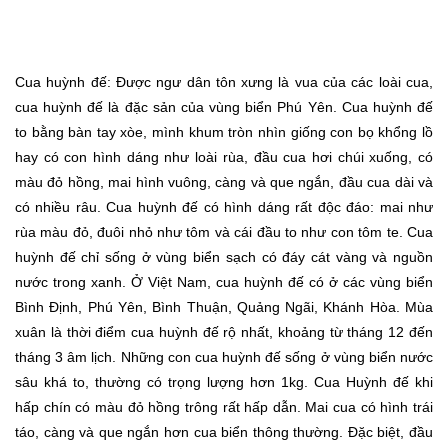
Cua huỳnh đế: Được ngư dân tôn xưng là vua của các loài cua,
cua huỳnh đế là đặc sản của vùng biển Phú Yên. Cua huỳnh đế
to bằng bàn tay xòe, mình khum tròn nhìn giống con bọ khổng lồ
hay có con hình dáng như loài rùa, đầu cua hơi chúi xuống, có
màu đỏ hồng, mai hình vuông, càng và que ngắn, đầu cua dài và
có nhiều râu. Cua huỳnh đế có hình dáng rất độc đáo: mai như
rùa màu đỏ, đuôi nhỏ như tôm và cái đầu to như con tôm te. Cua
huỳnh đế chỉ sống ở vùng biển sạch có đáy cát vàng và nguồn
nước trong xanh. Ở Việt Nam, cua huỳnh đế có ở các vùng biển
Bình Định, Phú Yên, Bình Thuận, Quảng Ngãi, Khánh Hòa. Mùa
xuân là thời điểm cua huỳnh đế rộ nhất, khoảng từ tháng 12 đến
tháng 3 âm lịch. Những con cua huỳnh đế sống ở vùng biển nước
sâu khá to, thường có trọng lượng hơn 1kg. Cua Huỳnh đế khi
hấp chín có màu đỏ hồng trông rất hấp dẫn. Mai cua có hình trái
táo, càng và que ngắn hơn cua biển thông thường. Đặc biệt, đầu