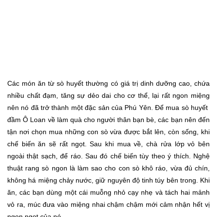
Các món ăn từ sò huyết thường có giá trị dinh dưỡng cao, chứa
nhiều chất đạm, tăng sự dẻo dai cho cơ thể, lại rất ngon miệng
nên nó đã trở thành một đặc sản của Phú Yên. Để mua sò huyết
đầm Ô Loan về làm quà cho người thân bạn bè, các bạn nên đến
tận nơi chọn mua những con sò vừa được bắt lên, còn sống, khi
chế biến ăn sẽ rất ngọt. Sau khi mua về, chà rửa lớp vỏ bên
ngoài thật sạch, để ráo. Sau đó chế biến tùy theo ý thích. Nghệ
thuật rang sò ngon là làm sao cho con sò khô ráo, vừa đủ chín,
không há miệng chảy nước, giữ nguyên độ tinh túy bên trong. Khi
ăn, các bạn dùng một cái muỗng nhỏ cạy nhẹ và tách hai mảnh
vỏ ra, múc đưa vào miệng nhai chậm chậm mới cảm nhận hết vị
ngon ngọt của nó.