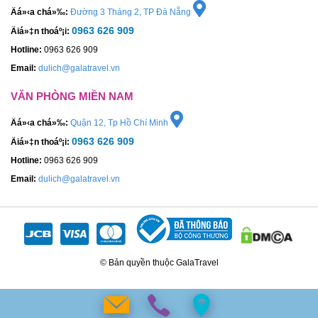
Äá»‹a chá»‰:
Đường 3 Tháng 2, TP Đà Nẵng
0963 626 909
Äiá»‡n thoáº¡i:
Hotline:
0963 626 909
Email:
dulich@galatravel.vn
VĂN PHÒNG MIỀN NAM
Äá»‹a chá»‰:
Quận 12, Tp Hồ Chí Minh
0963 626 909
Äiá»‡n thoáº¡i:
Hotline:
0963 626 909
Email:
dulich@galatravel.vn
© Bản quyền thuộc GalaTravel