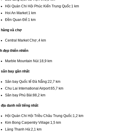
Hội Quán Chi Hội Phúc Kiến Trung Quốc:1 km
Hoi An Market:1 km
Đền Quan Đế:1 km
 hàng và chợ
Central Market Chợ:,4 km
h đẹp thiên nhiên
Marble Mountain Núi:18,9 km
 sân bay gần nhất
Sân bay Quốc tế Đà Nẵng:22,7 km
Chu Lai International Airport:65,7 km
Sân bay Phú Bài:88,2 km
địa danh nổi tiếng nhất
Hội Quán Chi Hội Triều Châu Trung Quốc:1,2 km
Kim Bong Carpentry Village:1,5 km
Làng Thanh Hà:2,1 km