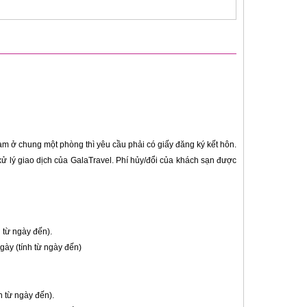
am ở chung một phòng thì yêu cầu phải có giấy đăng ký kết hôn.
xử lý giao dịch của GalaTravel. Phí hủy/đổi của khách sạn được
 từ ngày đến).
ày (tính từ ngày đến)
h từ ngày đến).