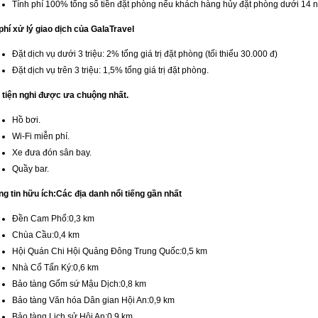
Tính phí 100% tổng số tiền đặt phòng nếu khách hàng hủy đặt phòng dưới 14 ng
phí xử lý giao dịch của GalaTravel
Đặt dịch vụ dưới 3 triệu: 2% tổng giá trị đặt phòng (tối thiểu 30.000 đ)
Đặt dịch vụ trên 3 triệu: 1,5% tổng giá trị đặt phòng.
 tiện nghi được ưa chuộng nhất.
Hồ bơi.
Wi-Fi miễn phí.
Xe đưa đón sân bay.
Quầy bar.
g tin hữu ích:Các địa danh nổi tiếng gần nhất
Đền Cam Phổ:0,3 km
Chùa Cầu:0,4 km
Hội Quán Chi Hội Quảng Đông Trung Quốc:0,5 km
Nhà Cổ Tấn Ký:0,6 km
Bảo tàng Gốm sứ Mậu Dịch:0,8 km
Bảo tàng Văn hóa Dân gian Hội An:0,9 km
Bảo tàng Lịch sử Hội An:0,9 km