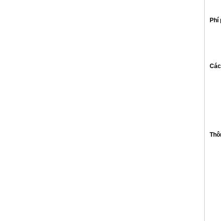
Phí 
Các
Thôn