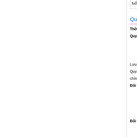
tuổ
Qu
Thờ
Quy
Lưu 
Quy 
chí
Đối
Đối