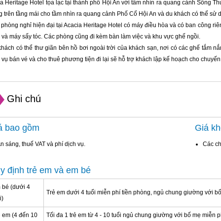
a Heritage Hotel tọa lạc tại thành phố Hội An với tầm nhìn ra quang cảnh Sông Th
 trên tầng mái cho tầm nhìn ra quang cảnh Phố Cổ Hội An và du khách có thể sử d
phòng nghỉ hiện đại tại Acacia Heritage Hotel có máy điều hòa và có ban công riên
 và máy sấy tóc. Các phòng cũng đi kèm bàn làm việc và khu vực ghế ngồi.
hách có thể thư giãn bên hồ bơi ngoài trời của khách sạn, nơi có các ghế tắm nắ
 vụ bán vé và cho thuê phương tiện đi lại sẽ hỗ trợ khách lập kế hoạch cho chuyến 
Ghi chú
á bao gồm
Giá k
n sáng, thuế VAT và phí dịch vụ.
Các ch
y định trẻ em và em bé
 bé (dưới 4
Trẻ em dưới 4 tuổi miễn phí tiền phòng, ngủ chung giường với b
i)
ẻ em (4 đến 10
Tối đa 1 trẻ em từ 4 - 10 tuổi ngủ chung giường với bố mẹ miễn p