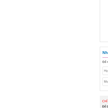
Nh
Để n
CHỈ 
Để b