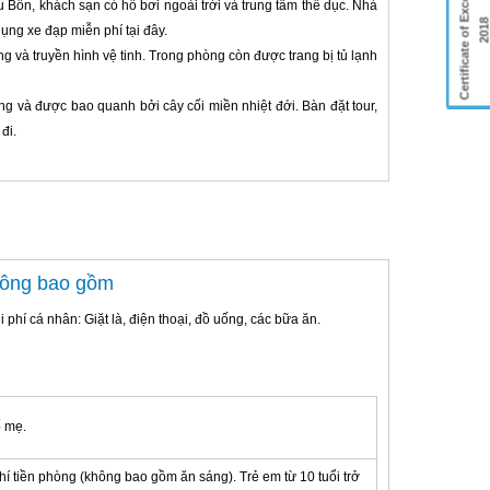
Certificate of Excellence
u Bồn, khách sạn có hồ bơi ngoài trời và trung tâm thể dục. Nhà
201
ụng xe đạp miễn phí tại đây.
g và truyền hình vệ tinh. Trong phòng còn được trang bị tủ lạnh
ng và được bao quanh bởi cây cối miền nhiệt đới. Bàn đặt tour,
đi.
hông bao gồm
i phí cá nhân: Giặt là, điện thoại, đồ uống, các bữa ăn.
ố mẹ.
hí tiền phòng (không bao gồm ăn sáng). Trẻ em từ 10 tuổi trở