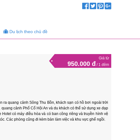
Du lịch theo chủ đề
Giá từ
n
950.000 đ
/ 1 đêm
hìn ra quang cảnh Sông Thu Bồn, khách sạn có hồ bơi ngoài trời
ra quang cảnh Phố Cổ Hội An và du khách có thể sử dụng xe đạp
ge Hotel có máy điều hòa và có ban công riêng và truyền hình vệ
 tóc. Các phòng cũng đi kèm bàn làm việc và khu vực ghế ngồi.