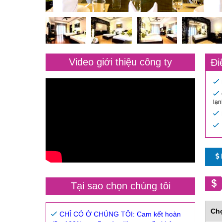
Video giới thiệu công ty
Đi
lạn
Tại sao chọn chúng tôi
Ch
CHỈ CÓ Ở CHÚNG TÔI: Cam kết hoàn