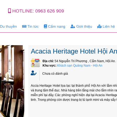
HOTLINE:
0963 626 909
Du thuyền
Tin tức
Cẩm nang
Giới thiệu
Liên hệ
Acacia Heritage Hotel Hội A
Địa chỉ:
54 Nguyễn Tri Phương , Cẩm Nam, Hội An.
Khu vực:
Khách sạn Quảng Nam - Hội An
Chưa có đánh giá
Accia Heritage Hotel tọa lạc tại thành phố Hội An với tầm n
và trung tâm thể dục. Nhà hàng trên tầng mái cho tầm nhìn 
miễn phí tại đây. Các phòng nghỉ hiện đại tại Acacia Herita
tinh. Trong phòng còn được trang bị tủ lạnh mini và máy sấy