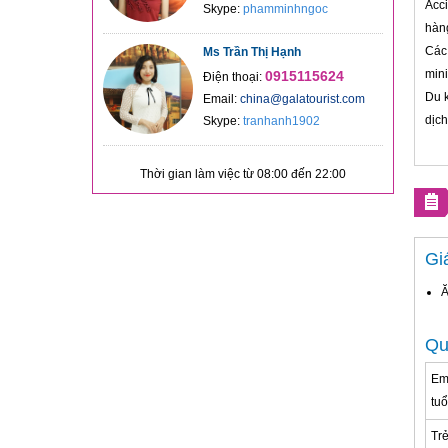
Acci
Skype:
phamminhngoc
hàng
Các 
Ms Trần Thị Hạnh
mini
0915115624
Điện thoại:
Du k
Email:
china@galatourist.com
dịch
Skype:
tranhanh1902
Thời gian làm việc từ 08:00 đến 22:00
Gi
Ă
Qu
Em
tuổ
Tr