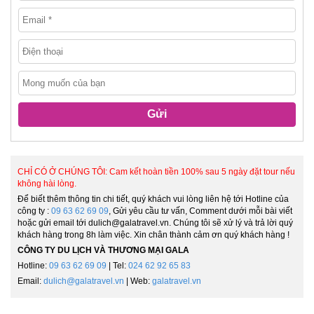
Gửi
CHỈ CÓ Ở CHÚNG TÔI: Cam kết hoàn tiền 100% sau 5 ngày đặt tour nếu
không hài lòng.
Để biết thêm thông tin chi tiết, quý khách vui lòng liên hệ tới Hotline của
công ty :
09 63 62 69 09
, Gửi yêu cầu tư vấn, Comment dưới mỗi bài viết
hoặc gửi email tới dulich@galatravel.vn. Chúng tôi sẽ xử lý và trả lời quý
khách hàng trong 8h làm việc. Xin chân thành cảm ơn quý khách hàng !
CÔNG TY DU LỊCH VÀ THƯƠNG MẠI GALA
Hotline:
09 63 62 69 09
| Tel:
024 62 92 65 83
Email:
dulich@galatravel.vn
| Web:
galatravel.vn