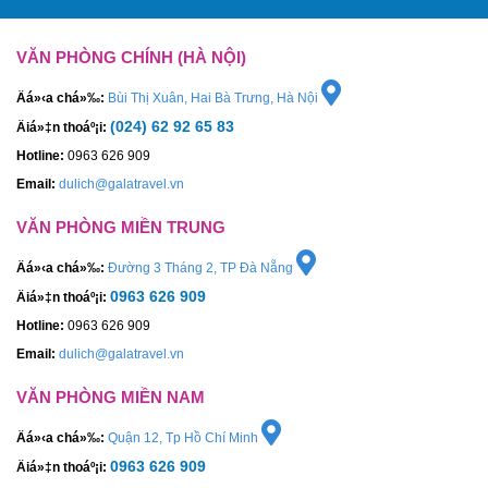
VĂN PHÒNG CHÍNH (HÀ NỘI)
Äá»‹a chá»‰:
Bùi Thị Xuân, Hai Bà Trưng, Hà Nội
(024) 62 92 65 83
Äiá»‡n thoáº¡i:
Hotline:
0963 626 909
Email:
dulich@galatravel.vn
VĂN PHÒNG MIỀN TRUNG
Äá»‹a chá»‰:
Đường 3 Tháng 2, TP Đà Nẵng
0963 626 909
Äiá»‡n thoáº¡i:
Hotline:
0963 626 909
Email:
dulich@galatravel.vn
VĂN PHÒNG MIỀN NAM
Äá»‹a chá»‰:
Quận 12, Tp Hồ Chí Minh
0963 626 909
Äiá»‡n thoáº¡i: