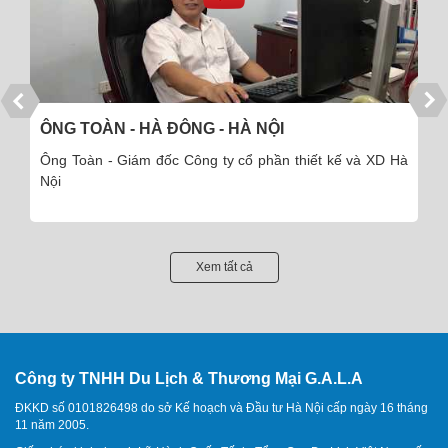
ÔNG TOÀN - HÀ ĐÔNG - HÀ NỘI
Ông Toàn - Giám đốc Công ty cổ phần thiết kế và XD Hà
Nội
Xem tất cả
Công ty TNHH Du Lịch & Thương Mại G.A.L.A
ĐKKD số 0101826498 do sở Kế hoạch và Đầu tư Hà Nội cấp ngày 16 tháng
11 năm 2005.