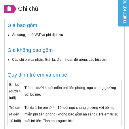
Ghi chú
Giá bao gồm
Ăn sáng, thuế VAT và phí dịch vụ.
Giá không bao gồm
Các chi phí cá nhân: Giặt là, điện thoại, đồ uống, các bữa ăn.
Quy định trẻ em và em bé
Em bé
Trẻ em dưới 4 tuổi miễn phí tiền phòng, ngủ chung giường
(dưới 4
với bố mẹ.
tuổi)
Trẻ em
Tối đa 1 trẻ em từ 4 - 10 tuổi ngủ chung giường với bố mẹ
(4 đến
miễn phí tiền phòng (không bao gồm ăn sáng). Trẻ em từ 10
10 tuổi)
tuổi trở lên: Tính như người lớn.