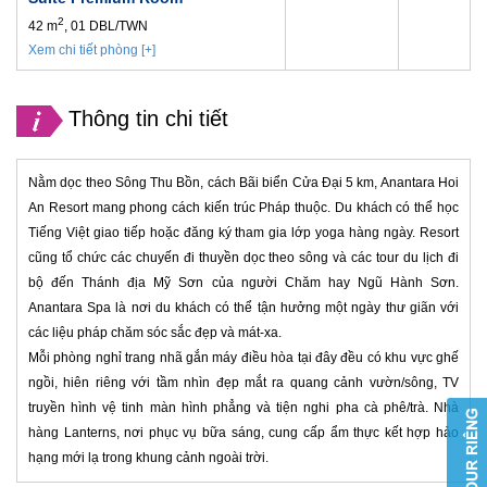
2
42 m
, 01 DBL/TWN
Xem chi tiết phòng [+]
Thông tin chi tiết
Nằm dọc theo Sông Thu Bồn, cách Bãi biển Cửa Đại 5 km, Anantara Hoi
An Resort mang phong cách kiến trúc Pháp thuộc. Du khách có thể học
Tiếng Việt giao tiếp hoặc đăng ký tham gia lớp yoga hàng ngày. Resort
cũng tổ chức các chuyến đi thuyền dọc theo sông và các tour du lịch đi
bộ đến Thánh địa Mỹ Sơn của người Chăm hay Ngũ Hành Sơn.
Anantara Spa là nơi du khách có thể tận hưởng một ngày thư giãn với
các liệu pháp chăm sóc sắc đẹp và mát-xa.
Mỗi phòng nghỉ trang nhã gắn máy điều hòa tại đây đều có khu vực ghế
ngồi, hiên riêng với tầm nhìn đẹp mắt ra quang cảnh vườn/sông, TV
truyền hình vệ tinh màn hình phẳng và tiện nghi pha cà phê/trà. Nhà
hàng Lanterns, nơi phục vụ bữa sáng, cung cấp ẩm thực kết hợp hảo
hạng mới lạ trong khung cảnh ngoài trời.