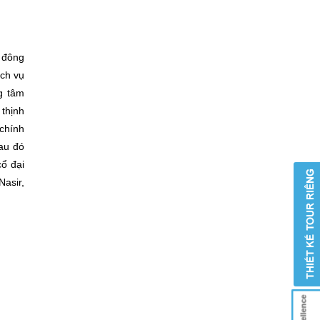
ố đông
ịch vụ
g tâm
thịnh
 chính
au đó
cổ đại
Nasir,