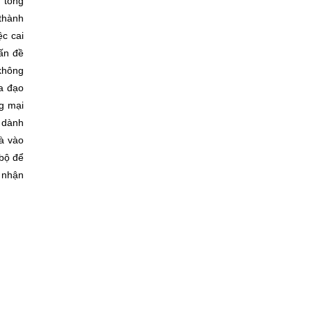
 tổng
thành
c cai
ấn đề
không
ủa đạo
g mại
i dành
à vào
 bộ để
 nhận