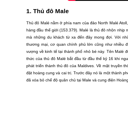
1. Thủ đô Male
Thủ đô Malé nằm ở phía nam của đảo North Malé Atoll, 
hàng đầu thế giới (153.379). Malé là thủ đô nhộn nhịp 
mà những du khách từ xa đến đây mong đợi. Với nhữ
thương mại, cơ quan chính phủ lớn cũng như nhiều đị
vượng về kinh tế tại thành phố nhỏ bé này. Tên Malé đư
thức của thủ đô Malé bắt đầu từ đầu thế kỷ 16 khi ng
phát triển thành thủ đô của Maldives. Về mặt truyền th
đặt hoàng cung và cai trị. Trước đây nó là một thành p
đã xóa bỏ chế độ quân chủ tại Male và cung điện Hoàng 