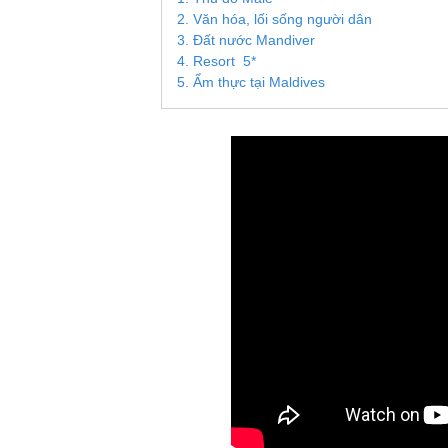
2. Văn hóa, lối sống người dân
3. Đất nước Mandiver
4. Resort 5*
5. Ẩm thực tại Maldives