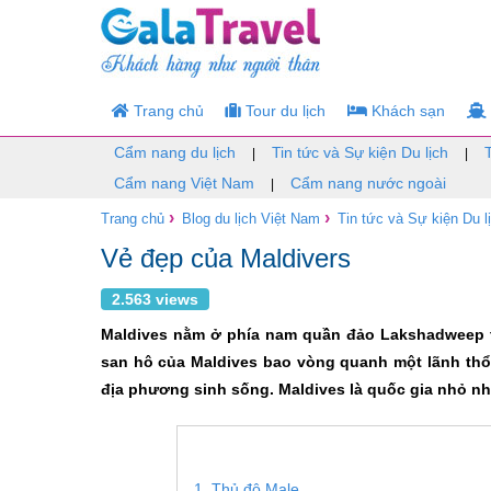
Trang chủ
Tour du lịch
Khách sạn
Cẩm nang du lịch
Tin tức và Sự kiện Du lịch
|
|
Cẩm nang Việt Nam
Cẩm nang nước ngoài
|
›
›
Trang chủ
Blog du lịch Việt Nam
Tin tức và Sự kiện Du l
Vẻ đẹp của Maldivers
2.563 views
Maldives nằm ở phía nam quần đảo Lakshadweep t
san hô của Maldives bao vòng quanh một lãnh thổ
địa phương sinh sống. Maldives là quốc gia nhỏ nhấ
1. Thủ đô Male