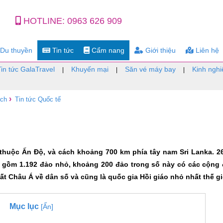
HOTLINE:
0963 626 909
Du thuyền
Tin tức
Cẩm nang
Giới thiệu
Liên hệ
Tin tức GalaTravel
Khuyến mại
Săn vé máy bay
Kinh nghi
|
|
|
›
ịch
Tin tức Quốc tế
huộc Ấn Độ, và cách khoảng 700 km phía tây nam Sri Lanka. 2
 gồm 1.192 đảo nhỏ, khoảng 200 đảo trong số này có các cộng
t Châu Á về dân số và cũng là quốc gia Hồi giáo nhỏ nhất thế gi
Mục lục
[Ẩn]