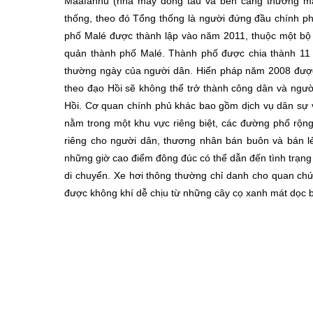
Maafannu (nhà máy đóng tàu và bến cảng thương mại
thống, theo đó Tổng thống là người đứng đầu chính ph
phố Malé được thành lập vào năm 2011, thuộc một bộ 
quản thành phố Malé. Thành phố được chia thành 11
thường ngày của người dân. Hiến pháp năm 2008 được 
theo đạo Hồi sẽ không thể trở thành công dân và người
Hồi. Cơ quan chính phủ khác bao gồm dịch vụ dân sự 
nằm trong một khu vực riêng biệt, các đường phố rộng
riêng cho người dân, thương nhân bán buôn và bán l
những giờ cao điểm đông đúc có thể dẫn đến tình trạng
di chuyển. Xe hơi thông thường chỉ danh cho quan c
được không khí dễ chịu từ những cây cọ xanh mát dọc b