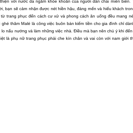
n thiện với nước da ngăm khỏe khoắn của người dân chài miền biển. 
ười, bạn sẽ cảm nhận được nét hiền hậu, đáng mến và hiếu khách tro
 từ trang phục đến cách cư xử và phong cách ăn uống đều mang né
hi ghé thăm Malé là công việc buôn bán kiếm tiền cho gia đình chỉ dà
i, lo nấu nướng và làm những việc nhà. Điều mà bạn nên chú ý khi đế
ệt là phụ nữ trang phục phải che kín chân và vai còn với nam giới t