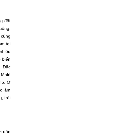
g đất
 uống.
é cũng
ắm tại
 nhiều
 biến
. Đặc
n Malé
hỏ. Ở
ợc làm
, trái
i dân