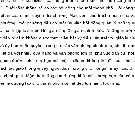
). Chính trị Maldives hoạt động theo khuôn khổ một nền cộng hòa
ủ. Dưới tổng thống sẽ có các hội đồng cho mỗi thành phố. Hội đồng 
phận của chính quyền địa phương Maldives, chịu trách nhiệm cho việ
 phường, mỗi phường đều có một ủy viên hội đồng quản lý những v
thành lập tuyên bố Hồi giáo là quốc giáo chính thức. Những người 
 dân bị cấm không được thực hiện bất kỳ điều luật trái với giáo lý c
và ủy ban nhân quyền.Trong khi các văn phòng chính phủ, khu thươn
 lát đá với nhiều cửa hàng và văn phòng lớn thì khu vực dân cư, nơ
ẻ, các đường phố khá hẹp mà một chiếc xe không thể đi qua, nhất l
 ách tắc giao thông vì vậy người dân thường chọn xe gắn máy hoặc đi
hức chính phủ. Mặc dù những con đường khá nhỏ nhưng bạn vẫn cảm
ên lề đường tạo cho thành phố một nét đẹp tự nhiên, tươi mát.