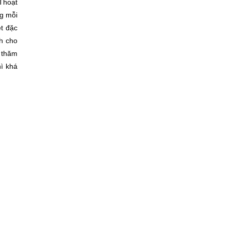
Thoạt
ng mỗi
t đặc
nh cho
n thăm
hì khá