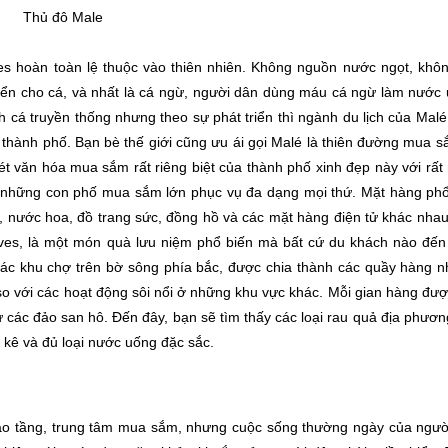
Thủ đô Male
es hoàn toàn lệ thuộc vào thiên nhiên. Không nguồn nước ngọt, khôn
Biển cho cá, và nhất là cá ngừ, người dân dùng máu cá ngừ làm nước
h cá truyền thống nhưng theo sự phát triển thì ngành du lịch của Mal
thành phố. Bạn bè thế giới cũng ưu ái gọi Malé là thiên đường mua s
ét văn hóa mua sắm rất riêng biệt của thành phố xinh đẹp này với rất
 những con phố mua sắm lớn phục vụ đa dạng mọi thứ. Mặt hàng phổ
nước hoa, đồ trang sức, đồng hồ và các mặt hàng điện tử khác nhau
ldives, là một món quà lưu niệm phổ biến mà bất cứ du khách nào đế
ác khu chợ trên bờ sông phía bắc, được chia thành các quầy hàng n
o với các hoạt động sôi nổi ở những khu vực khác. Mỗi gian hàng đư
 các đảo san hô. Đến đây, bạn sẽ tìm thấy các loại rau quả địa phương
a kê và đủ loại nước uống đặc sắc.
cao tầng, trung tâm mua sắm, nhưng cuộc sống thường ngày của ngườ