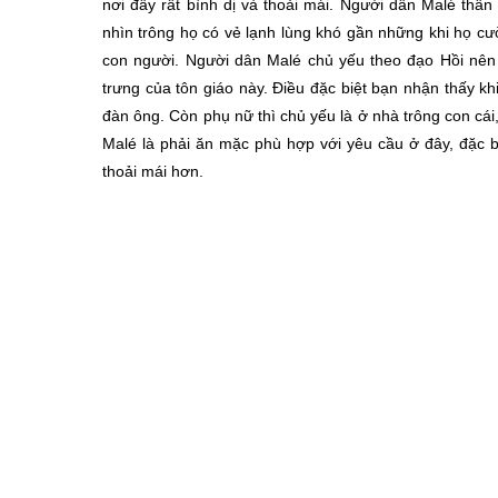
nơi đây rất bình dị và thoải mái. Người dân Malé thâ
nhìn trông họ có vẻ lạnh lùng khó gần những khi họ c
con người. Người dân Malé chủ yếu theo đạo Hồi nên
trưng của tôn giáo này. Điều đặc biệt bạn nhận thấy k
đàn ông. Còn phụ nữ thì chủ yếu là ở nhà trông con cá
Malé là phải ăn mặc phù hợp với yêu cầu ở đây, đặc bi
thoải mái hơn.