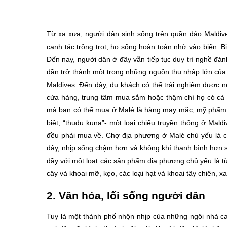
Từ xa xưa, người dân sinh sống trên quần đảo Maldiv
canh tác trồng trọt, họ sống hoàn toàn nhờ vào biển. 
Đến nay, người dân ở đây vẫn tiếp tục duy trì nghề đán
dần trở thành một trong những nguồn thu nhập lớn của 
Maldives. Đến đây, du khách có thể trải nghiệm được n
cửa hàng, trung tâm mua sắm hoặc thậm chí họ có cả
mà bạn có thể mua ở Malé là hàng may mặc, mỹ phẩm, 
biệt, “thudu kuna”- một loại chiếu truyền thống ở Ma
đều phải mua về. Chợ địa phương ở Malé chủ yếu là c
đây, nhịp sống chậm hơn và không khí thanh bình hơn s
đầy với một loạt các sản phẩm địa phương chủ yếu là từ
cây và khoai mỡ, kẹo, các loại hạt và khoai tây chiên, x
2. Văn hóa, lối sống người dân
Tuy là một thành phố nhộn nhịp của những ngôi nhà 