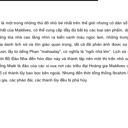
là một trong những thủ đô nhỏ bé nhất trên thế giới nhưng có dân s
nhất của Maldives, có thể cung cấp đầy đủ bất kỳ các loại sản phẩm, d
ng tòa nhà cao tầng nhìn ra biển xanh màu ngọc lam, những trun
a danh lịch sử và tôn giáo quan trọng, tất cả đã phản ánh được sự 
ợc lấy từ tiếng Phạn "mahaalay", có nghĩa là "ngôi nhà lớn”. Lịch sử
ười Bồ Đào Nha đến hòn đảo này và thành lập nên một thị trấn nhỏ s
ống Malé là đảo của các vị vua nơi các triều đại Hoàng gia Maldives 
hố có thành lũy bao bọc bên ngoài. Nhưng đến thời tổng thống Ibrahim 
gia, các pháo đài, các thành lũy đều bị phá hủy.