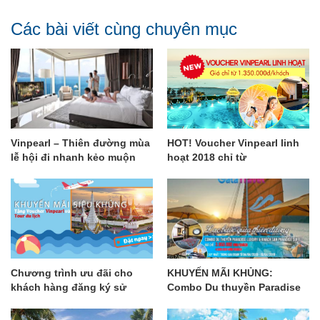
Các bài viết cùng chuyên mục
Vinpearl – Thiên đường mùa
HOT! Voucher Vinpearl linh
lễ hội đi nhanh kẻo muộn
hoạt 2018 chỉ từ
1.350.000đ/khách
Chương trình ưu đãi cho
KHUYẾN MÃI KHỦNG:
khách hàng đăng ký sử
Combo Du thuyền Paradise
dụng dịch vụ tại GalaTravel
luxury & Khách sạn Paradise
trong dịp đầu năm mới
Suite với giá tốt nhất!