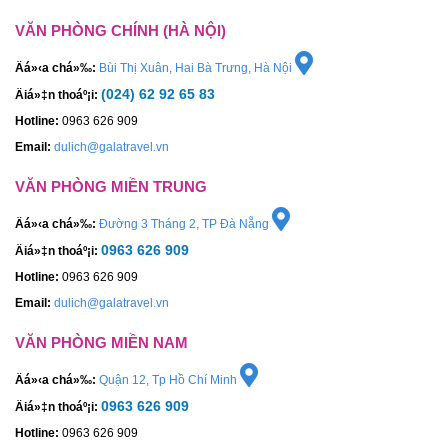
VĂN PHÒNG CHÍNH (HÀ NỘI)
Äá»‹a chá»‰:
Bùi Thị Xuân, Hai Bà Trưng, Hà Nội
(024) 62 92 65 83
Äiá»‡n thoáº¡i:
Hotline:
0963 626 909
Email:
dulich@galatravel.vn
VĂN PHÒNG MIỀN TRUNG
Äá»‹a chá»‰:
Đường 3 Tháng 2, TP Đà Nẵng
0963 626 909
Äiá»‡n thoáº¡i:
Hotline:
0963 626 909
Email:
dulich@galatravel.vn
VĂN PHÒNG MIỀN NAM
Äá»‹a chá»‰:
Quận 12, Tp Hồ Chí Minh
0963 626 909
Äiá»‡n thoáº¡i:
Hotline:
0963 626 909