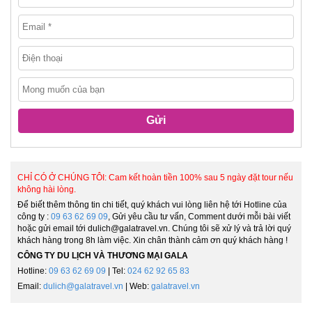
Gửi
CHỈ CÓ Ở CHÚNG TÔI: Cam kết hoàn tiền 100% sau 5 ngày đặt tour nếu
không hài lòng.
Để biết thêm thông tin chi tiết, quý khách vui lòng liên hệ tới Hotline của
công ty :
09 63 62 69 09
, Gửi yêu cầu tư vấn, Comment dưới mỗi bài viết
hoặc gửi email tới dulich@galatravel.vn. Chúng tôi sẽ xử lý và trả lời quý
khách hàng trong 8h làm việc. Xin chân thành cảm ơn quý khách hàng !
CÔNG TY DU LỊCH VÀ THƯƠNG MẠI GALA
Hotline:
09 63 62 69 09
| Tel:
024 62 92 65 83
Email:
dulich@galatravel.vn
| Web:
galatravel.vn