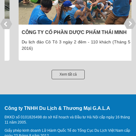
CÔNG TY CỔ PHẦN DƯỢC PHẨM THÁI MINH
Du lịch đảo Cô Tô 3 ngày 2 đêm - 110 khách (Tháng 5 -
2016)
Xem tất cả
Công ty TNHH Du Lịch & Thương Mại G.A.L.A
ĐKKD số 0101826498 do sở Kế hoạch và Đầu tư Hà Nội cấp ngày 16 tháng
11 năm 2005.
Giấy phép kinh doanh Lữ Hành Quốc Tế do Tổng Cục Du Lịch Việt Nam cấp
ngày 23 tháng 8 năm 2012.