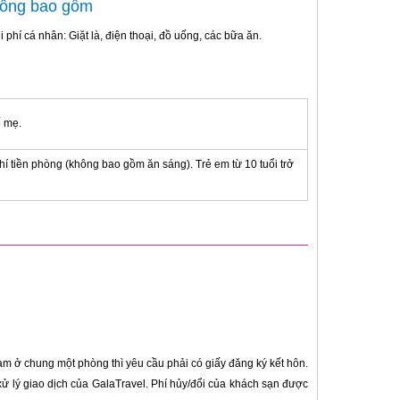
hông bao gồm
i phí cá nhân: Giặt là, điện thoại, đồ uống, các bữa ăn.
ố mẹ.
hí tiền phòng (không bao gồm ăn sáng). Trẻ em từ 10 tuổi trở
am ở chung một phòng thì yêu cầu phải có giấy đăng ký kết hôn.
xử lý giao dịch của GalaTravel. Phí hủy/đổi của khách sạn được