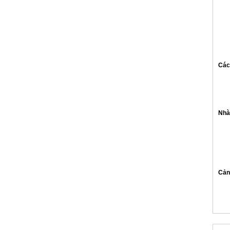
Các
Nhà
Cản