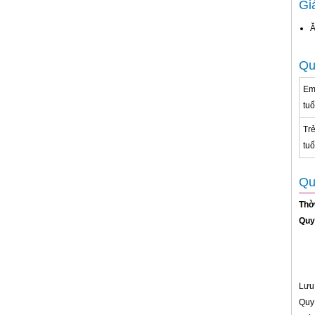
Gi
Ă
Qu
Em
tuổ
Tr
tuổ
Qu
Thờ
Quy
Lưu 
Quy 