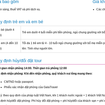
á bao gồm
Giá k
n sáng, thuế VAT và phí dịch vụ.
Các ch
y định trẻ em và em bé
 bé (dưới 4
Trẻ em dưới 4 tuổi miễn phí tiền phòng, ngủ chung giường với b
i)
ẻ em (4 đến 10
Tối đa 1 trẻ em từ 4 - 10 tuổi ngủ chung giường với bố mẹ miễn p
i)
lên: Tính như người lớn.
y định hủy/đổi đặt tour
i gian nhận phòng 14:00. Thời gian trả phòng 12:00
 định nhận phòng: Khi đến nhận phòng, quý khách vui lòng mang theo:
CMTND hoặc passport.
Phiếu xác nhận đặt phòng của GalaTravel
ý: theo quy định của pháp luật Việt Nam, khi 1 khách nước ngoài + 1 khách Việt N
định hủy/đổi đặt phòng: Phí hủy đổi đặt phòng = phí hủy/đổi của khách sạn + phí 