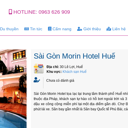
HOTLINE:
0963 626 909
Du thuyền
Tin tức
Cẩm nang
Giới thiệu
Liên hệ
Sài Gòn Morin Hotel Huế
Địa chỉ:
30 Lê Lợi, Huế
Khu vực:
Khách sạn Huế
Chưa có đánh giá
Sài Gòn Morin Hotel tọa lạc tại trung tâm thành phố Huế nh
thuộc địa Pháp, khách sạn tự hào có hồ bơi ngoài trời và
đậu xe công cộng miễn phí tại một địa điểm gần đó. Chợ
phút lái xe. Sân bay gần nhất là Sân bay Quốc tế Phú Bài, cá