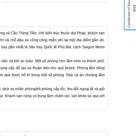
Certificate of Excellence
201
g và Cầu Tràng Tiền. Với kiến ​​trúc thuộc địa Pháp, khách sạn
ờn và chỗ đậu xe công cộng miễn phí tại một địa điểm gần đó.
bay gần nhất là Sân bay Quốc tế Phú Bài, cách Saigon Morin
 việc và két an toàn. Một số phòng cho tầm nhìn ra thành phố,
 cung cấp để tạo sự thuận tiện cho quý khách. Phòng tắm riêng
tắm spa được bố trí trong một số phòng. Dép và áo choàng tắm
c dịch vụ nhận phòng/trả phòng cấp tốc, thu đổi ngoại tệ và giữ
tour. Khách sạn cũng có trung tâm chăm sóc sức khỏe và spa với