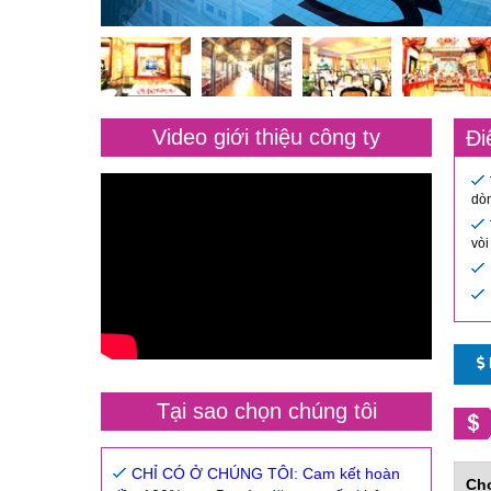
Video giới thiệu công ty
Đi
dòn
vòi
Tại sao chọn chúng tôi
CHỈ CÓ Ở CHÚNG TÔI: Cam kết hoàn
Ch