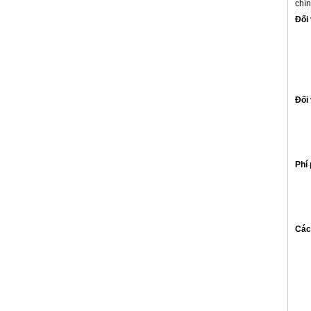
chí
Đối
Đối
Phí 
Các