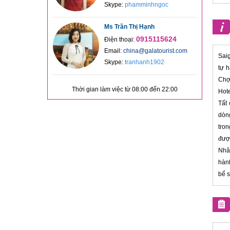
Skype:
phamminhngoc
Ms Trần Thị Hạnh
0915115624
Điện thoại:
Email:
china@galatourist.com
Saig
Skype:
tranhanh1902
tự 
Chợ
Thời gian làm việc từ 08:00 đến 22:00
Hote
Tất 
dòng
tro
được
Nhân
hành
bể 