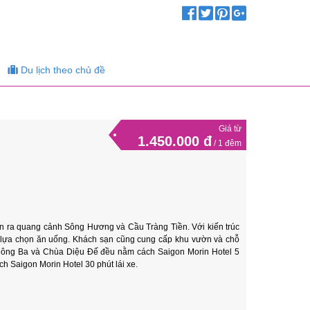
Du lịch theo chủ đề
Giá từ
1.450.000 đ
/ 1 đêm
ìn ra quang cảnh Sông Hương và Cầu Tràng Tiền. Với kiến ​​trúc
 3 lựa chọn ăn uống. Khách sạn cũng cung cấp khu vườn và chỗ
 Đông Ba và Chùa Diệu Đế đều nằm cách Saigon Morin Hotel 5
ch Saigon Morin Hotel 30 phút lái xe.