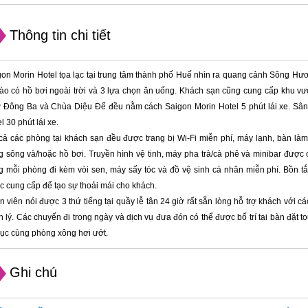
Thông tin chi tiết
on Morin Hotel tọa lạc tại trung tâm thành phố Huế nhìn ra quang cảnh Sông Hươn
hào có hồ bơi ngoài trời và 3 lựa chọn ăn uống. Khách sạn cũng cung cấp khu vư
 Đông Ba và Chùa Diệu Đế đều nằm cách Saigon Morin Hotel 5 phút lái xe. Sân 
l 30 phút lái xe.
cả các phòng tại khách sạn đều được trang bị Wi-Fi miễn phí, máy lạnh, bàn làm
 sông và/hoặc hồ bơi. Truyền hình vệ tinh, máy pha trà/cà phê và minibar được
ng mỗi phòng đi kèm vòi sen, máy sấy tóc và đồ vệ sinh cá nhân miễn phí. Bồn 
 cung cấp để tạo sự thoải mái cho khách.
 viên nói được 3 thứ tiếng tại quầy lễ tân 24 giờ rất sẵn lòng hỗ trợ khách với cá
 lý. Các chuyến đi trong ngày và dịch vụ đưa đón có thể được bố trí tại bàn đặt 
sục cùng phòng xông hơi ướt.
Ghi chú