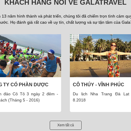
KHÁCH HÀNG NÓI VỀ GALATRAVEL
13 năm hình thành và phát triển, chúng tôi đã chiếm trọn tình cảm q
ước. Họ đánh giá rất cao về uy tín, chất lượng và sự tận tâm của Gala
HÚY - VĨNH PHÚC
ÔNG TÙNG - THÁI HÀ - H
ịch Nha Trang Đà Lạt 5N4Đ
Ông Tùng - Giám đốc công t
8
toán Hà Nội
Xem tất cả