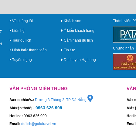
Về chúng tôi
Khách sạn
Thành viên P
y
Liên hệ
Ý kiến khách hàng
Tour du lịch
Cẩm nang du lịch
ệt
Chứng nhận
Hình thức thanh toán
Tin tức
Tuyển dụng
Du thuyền Hạ Long
VĂN PHÒNG MIỀN TRUNG
VĂN
Äá»‹a chá»‰:
Đường 3 Tháng 2, TP Đà Nẵng
Äá»
0963 626 909
Äiá»‡n thoáº¡i:
Äiá»
Hotline:
0963 626 909
Hotli
Email:
dulich@galatravel.vn
Email