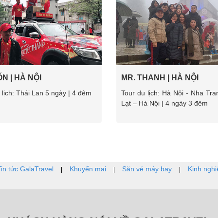
N | HÀ NỘI
MR. THANH | HÀ NỘI
 lịch: Thái Lan 5 ngày | 4 đêm
Tour du lịch: Hà Nội - Nha Tr
Lạt – Hà Nội | 4 ngày 3 đêm
Tin tức GalaTravel
Khuyến mại
Săn vé máy bay
Kinh nghi
|
|
|