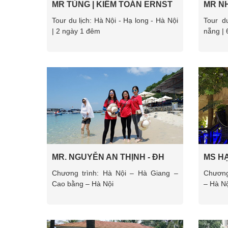
MR TÙNG | KIỂM TOÁN ERNST
MR NH
& YOUNG VN
HUẾ -
Tour du lịch: Hà Nội - Hạ long - Hà Nội
Tour d
| 2 ngày 1 đêm
nẵng | 
MR. NGUYỄN AN THỊNH - ĐH
MS HẠ
VINH
Chương trình: Hà Nội – Hà Giang –
Chương
Cao bằng – Hà Nội
– Hà Nộ