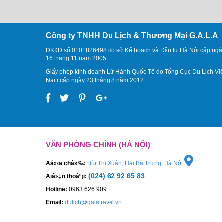
Công ty TNHH Du Lịch & Thương Mại G.A.L.A
ĐKKD số 0101826498 do sở Kế hoạch và Đầu tư Hà Nội cấp ngà
16 tháng 11 năm 2005.
Giấy phép kinh doanh Lữ Hành Quốc Tế do Tổng Cục Du Lịch Vi
Nam cấp ngày 23 tháng 8 năm 2012.
VĂN PHÒNG CHÍNH (HÀ NỘI)
Äá»‹a chá»‰:
Bùi Thị Xuân, Hai Bà Trưng, Hà Nội
(024) 62 92 65 83
Äiá»‡n thoáº¡i:
Hotline:
0963 626 909
Email:
dulich@galatravel.vn