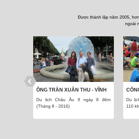
Được thành lập năm 2005, hơn 
ngoài n
- VĨNH
CÔNG TY CỔ PHẦN DƯỢC
CÔ T
PHẨM THÁI MINH
ày 8 đêm
Du lịch đảo Cô Tô 3 ngày 2 đêm -
Du l
110 khách (Tháng 5 - 2016)
8.201