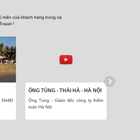
uý mến của khách hàng trong và
Travel !
À NỘI
ÔNG TOÀN - HÀ ĐÔNG - HÀ
CHỊ NGỌ
NỘI
MINH
y Kiểm
Ông Toàn - Giám đốc Công ty cổ
Chị Ngọc
phần thiết kế và XD Hà Nội
Thái Minh.