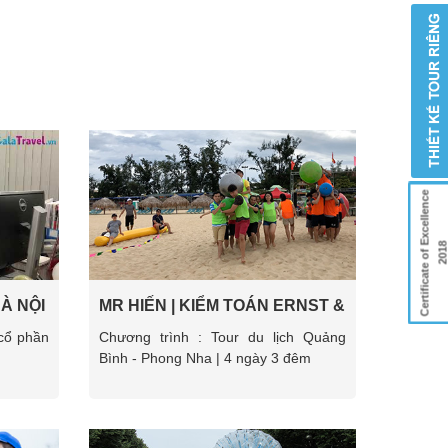
Certificate of Excellence
201
À NỘI
MR HIẾN | KIỂM TOÁN ERNST &
YOUNG VN
cổ phần
Chương trình : Tour du lịch Quảng
Bình - Phong Nha | 4 ngày 3 đêm