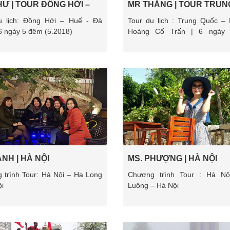
Ư | TOUR ĐỒNG HỚI –
MR THẮNG | TOUR TRUN
 ĐN
QUỐC PHƯỢNG HOÀNG 
u lịch: Đồng Hới – Huế - Đà
Tour du lịch : Trung Quốc –
TRẤN
6 ngày 5 đêm (5.2018)
Hoàng Cổ Trấn | 6 ngày
(5.2018)
NH | HÀ NỘI
MS. PHƯỢNG | HÀ NỘI
 trình Tour: Hà Nội – Hạ Long
Chương trình Tour : Hà N
i
Luông – Hà Nội