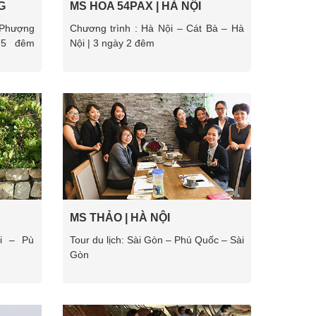
G
MS HOA 54PAX | HÀ NỘI
CỔ
 Phượng
Chương trình : Hà Nội – Cát Bà – Hà
 5 đêm
Nội | 3 ngày 2 đêm
MS THẢO | HÀ NỘI
ội – Pù
Tour du lịch: Sài Gòn – Phú Quốc – Sài
Gòn