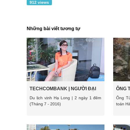
912 views
Những bài viết tương tự
TECHCOMBANK | NGƯỜI ĐẠI
ÔNG T
DIỆN MRS. OANH
Du lịch vịnh Hạ Long | 2 ngày 1 đêm
Ông Tù
(Tháng 7 - 2016)
toán Hà