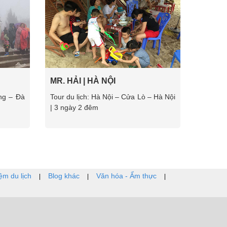
MR. HẢI | HÀ NỘI
ang – Đà
Tour du lịch: Hà Nội – Cửa Lò – Hà Nội
| 3 ngày 2 đêm
ệm du lịch
Blog khác
Văn hóa - Ẩm thực
|
|
|