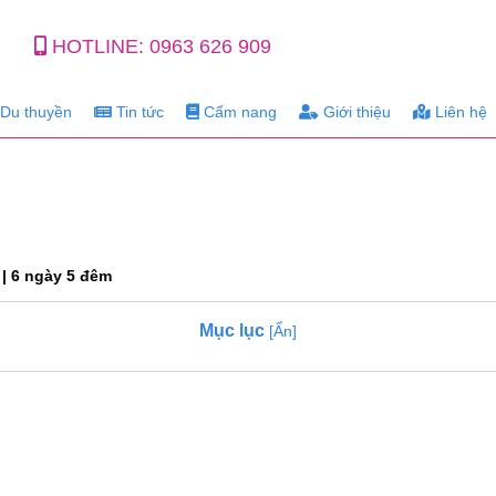
HOTLINE:
0963 626 909
Du thuyền
Tin tức
Cẩm nang
Giới thiệu
Liên hệ
i | 6 ngày 5 đêm
Mục lục
[Ẩn]