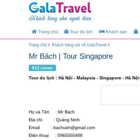
Trang chủ
Tour du lịch
Khách sạn
›
›
Trang chủ
Khách hàng nói về GalaTravel
Mr Bách | Tour Singapore
912 views
Tour du lịch : Hà Nội - Malaysia - Singapore - Hà Nộ
Họ và Tên : Mr Bách
Địa chỉ : Quảng Ninh
Email : bachueh@gmail.com
Điện thoại : 0965555488