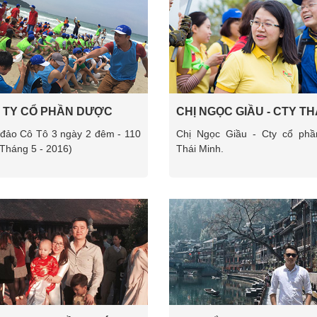
 TY CỔ PHẦN DƯỢC
CHỊ NGỌC GIẦU - CTY TH
THÁI MINH
MINH
 đảo Cô Tô 3 ngày 2 đêm - 110
Chị Ngọc Giầu - Cty cổ ph
Tháng 5 - 2016)
Thái Minh.