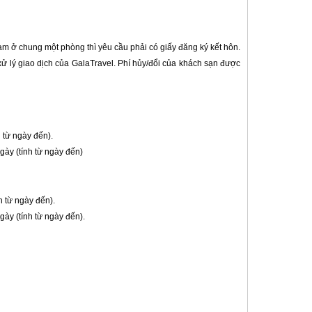
am ở chung một phòng thì yêu cầu phải có giấy đăng ký kết hôn.
xử lý giao dịch của GalaTravel. Phí hủy/đổi của khách sạn được
 từ ngày đến).
ày (tính từ ngày đến)
h từ ngày đến).
ày (tính từ ngày đến).