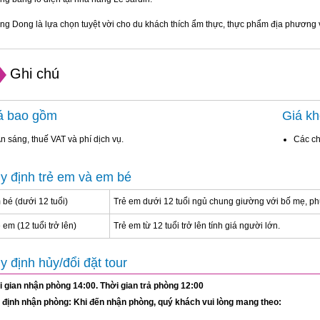
g Dong là lựa chọn tuyệt vời cho du khách thích ẩm thực, thực phẩm địa phương v
Ghi chú
á bao gồm
Giá k
n sáng, thuế VAT và phí dịch vụ.
Các ch
y định trẻ em và em bé
bé (dưới 12 tuổi)
Trẻ em dưới 12 tuổi ngủ chung giường với bố mẹ, phụ
 em (12 tuổi trở lên)
Trẻ em từ 12 tuổi trở lên tính giá người lớn.
y định hủy/đổi đặt tour
i gian nhận phòng 14:00. Thời gian trả phòng 12:00
 định nhận phòng: Khi đến nhận phòng, quý khách vui lòng mang theo: