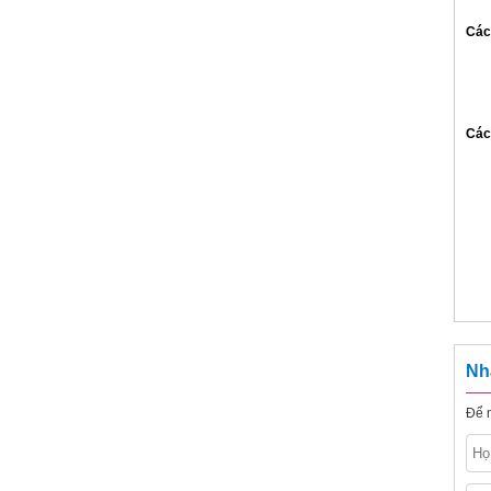
Các
Các 
Nh
Để n