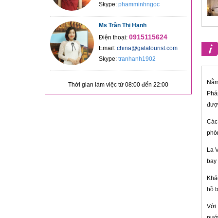
Skype:
phamminhngoc
Ms Trần Thị Hạnh
0915115624
Điện thoại:
Email:
china@galatourist.com
Skype:
tranhanh1902
Nằm
Thời gian làm việc từ 08:00 đến 22:00
Phá
đượ
Các 
phòn
La V
bay 
Khác
hồ b
Với
nướn