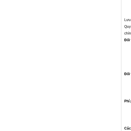
Lưu 
Quy 
chí
Đối
Đối
Phí 
Các