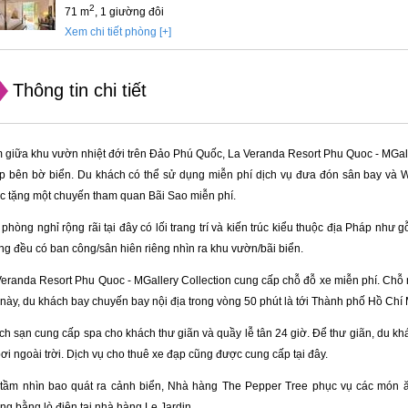
2
71 m
, 1 giường đôi
Xem chi tiết phòng [+]
Thông tin chi tiết
 giữa khu vườn nhiệt đới trên Đảo Phú Quốc, La Veranda Resort Phu Quoc - MGaller
p bên bờ biển. Du khách có thể sử dụng miễn phí dịch vụ đưa đón sân bay và Wi
c tặng một chuyến tham quan Bãi Sao miễn phí.
phòng nghỉ rộng rãi tại đây có lối trang trí và kiến trúc kiểu thuộc địa Pháp nh
g đều có ban công/sân hiên riêng nhìn ra khu vườn/bãi biển.
eranda Resort Phu Quoc - MGallery Collection cung cấp chỗ đỗ xe miễn phí. Chỗ
này, du khách bay chuyến bay nội địa trong vòng 50 phút là tới Thành phố Hồ Chí M
h sạn cung cấp spa cho khách thư giãn và quầy lễ tân 24 giờ. Để thư giãn, du khá
ơi ngoài trời. Dịch vụ cho thuê xe đạp cũng được cung cấp tại đây.
 tầm nhìn bao quát ra cảnh biển, Nhà hàng The Pepper Tree phục vụ các món ăn
g bằng lò điện tại nhà hàng Le Jardin.