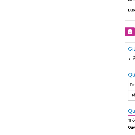
Duon
Gi
Ă
Qu
Em 
Trẻ
Qu
Thờ
Quy