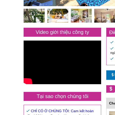
Video giới thiệu công ty
Đi
ngà
Tại sao chọn chúng tôi
Ch
CHỈ CÓ Ở CHÚNG TÔI: Cam kết hoàn