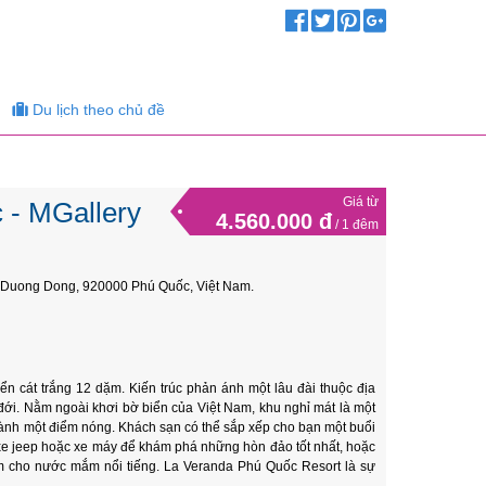
Du lịch theo chủ đề
Giá từ
 - MGallery
4.560.000 đ
/ 1 đêm
 Duong Dong, 920000 Phú Quốc, Việt Nam.
 cát trắng 12 dặm. Kiến trúc phản ánh một lâu đài thuộc địa
đới. Nằm ngoài khơi bờ biển của Việt Nam, khu nghỉ mát là một
hành một điểm nóng. Khách sạn có thể sắp xếp cho bạn một buổi
 xe jeep hoặc xe máy để khám phá những hòn đảo tốt nhất, hoặc
m cho nước mắm nổi tiếng. La Veranda Phú Quốc Resort là sự