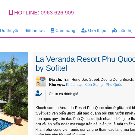
HOTLINE:
0963 626 909
Du thuyền
Tin tức
Cẩm nang
Giới thiệu
Liên hệ
La Veranda Resort Phu Quoc
by Sofitel
Địa chỉ:
Tran Hung Dao Street, Duong Dong Beach,
Khu vực:
Khách sạn Kiên Giang - Phú Quốc
Chưa có đánh giá
Khách sạn La Veranda Resort Phu Quoc nằm ở giữa bãi biển
tuyệt đẹp ven biển được đặt bao quanh bởi khu vườn nhiệt 
hòn ngọc quý trên đảo Phú Quốc, du lịch nhanh chóng trở t
bơi và lặn biển hoặc massage trên bãi biển, thuê một chiếc
khám phá công viên quốc gia và ghé thăm các làng mà là