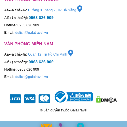
Äá»‹a chá»‰:
Đường 3 Tháng 2, TP Đà Nẵng
0963 626 909
Äiá»‡n thoáº¡i:
Hotline:
0963 626 909
Email:
dulich@galatravel.vn
VĂN PHÒNG MIỀN NAM
Äá»‹a chá»‰:
Quận 12, Tp Hồ Chí Minh
0963 626 909
Äiá»‡n thoáº¡i:
Hotline:
0963 626 909
Email:
dulich@galatravel.vn
© Bản quyền thuộc GalaTravel