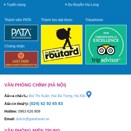
Tuyển dụng
Du thuyền Hạ Long
Thành viên PATA
Thành tựu đạt được
Tripadvisor
Chứng nhận
VĂN PHÒNG CHÍNH (HÀ NỘI)
Äá»‹a chá»‰:
Bùi Thị Xuân, Hai Bà Trưng, Hà Nội
(024) 62 92 65 83
Äiá»‡n thoáº¡i:
Hotline:
0963 626 909
Email:
dulich@galatravel.vn
VĂN PHÒNG MIỀN TRUNG