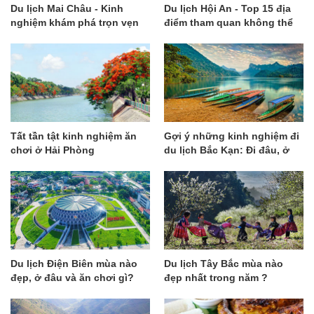
Du lịch Mai Châu - Kinh
Du lịch Hội An - Top 15 địa
nghiệm khám phá trọn vẹn
điểm tham quan không thể
từ A đến Z
bỏ lỡ
Tất tần tật kinh nghiệm ăn
Gợi ý những kinh nghiệm đi
chơi ở Hải Phòng
du lịch Bắc Kạn: Đi đâu, ở
đâu và ăn gì?
Du lịch Điện Biên mùa nào
Du lịch Tây Bắc mùa nào
đẹp, ở đâu và ăn chơi gì?
đẹp nhất trong năm ?