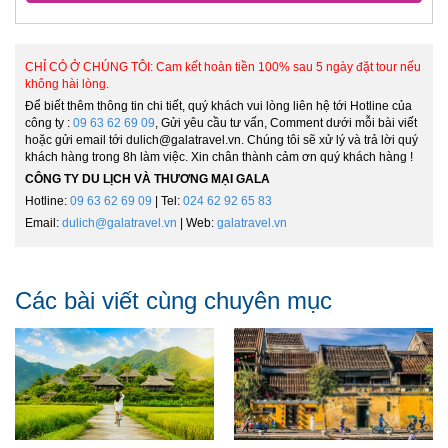
CHỈ CÓ Ở CHÚNG TÔI: Cam kết hoàn tiền 100% sau 5 ngày đặt tour nếu
không hài lòng.
Để biết thêm thông tin chi tiết, quý khách vui lòng liên hệ tới Hotline của
công ty :
09 63 62 69 09
, Gửi yêu cầu tư vấn, Comment dưới mỗi bài viết
hoặc gửi email tới dulich@galatravel.vn. Chúng tôi sẽ xử lý và trả lời quý
khách hàng trong 8h làm việc. Xin chân thành cảm ơn quý khách hàng !
CÔNG TY DU LỊCH VÀ THƯƠNG MẠI GALA
Hotline:
09 63 62 69 09
| Tel:
024 62 92 65 83
Email:
dulich@galatravel.vn
| Web:
galatravel.vn
Các bài viết cùng chuyên mục