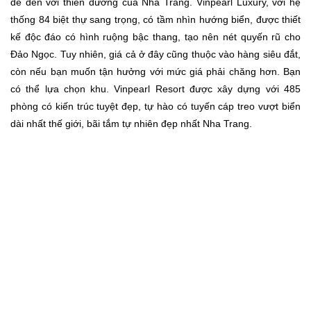
để đến với thiên đường của Nha Trang. Vinpearl Luxury, với hệ
thống 84 biệt thự sang trọng, có tầm nhìn hướng biển, được thiết
kế độc đáo có hình ruộng bậc thang, tạo nên nét quyến rũ cho
Đảo Ngọc. Tuy nhiên, giá cả ở đây cũng thuộc vào hàng siêu đắt,
còn nếu bạn muốn tận hưởng với mức giá phải chăng hơn. Bạn
có thể lựa chọn khu. Vinpearl Resort được xây dựng với 485
phòng có kiến trúc tuyệt đẹp, tự hào có tuyến cáp treo vượt biển
dài nhất thế giới, bãi tắm tự nhiên đẹp nhất Nha Trang.