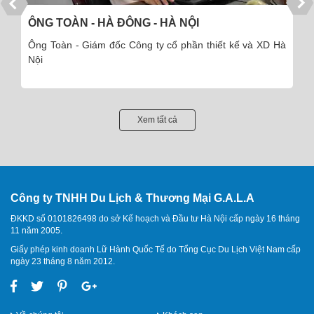
ÔNG TOÀN - HÀ ĐÔNG - HÀ NỘI
Ông Toàn - Giám đốc Công ty cổ phần thiết kế và XD Hà
Nội
Xem tất cả
Công ty TNHH Du Lịch & Thương Mại G.A.L.A
ĐKKD số 0101826498 do sở Kế hoạch và Đầu tư Hà Nội cấp ngày 16 tháng
11 năm 2005.
Giấy phép kinh doanh Lữ Hành Quốc Tế do Tổng Cục Du Lịch Việt Nam cấp
ngày 23 tháng 8 năm 2012.