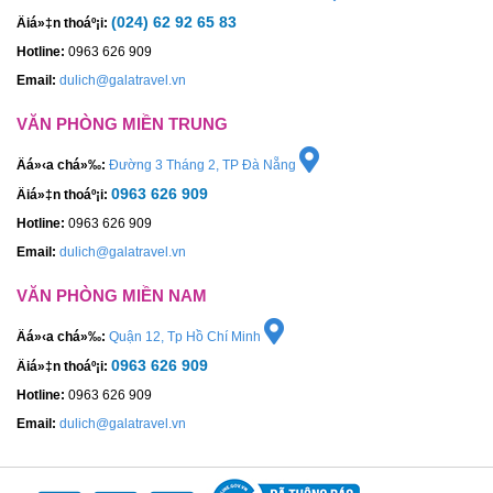
(024) 62 92 65 83
Äiá»‡n thoáº¡i:
Hotline:
0963 626 909
Email:
dulich@galatravel.vn
VĂN PHÒNG MIỀN TRUNG
Äá»‹a chá»‰:
Đường 3 Tháng 2, TP Đà Nẵng
0963 626 909
Äiá»‡n thoáº¡i:
Hotline:
0963 626 909
Email:
dulich@galatravel.vn
VĂN PHÒNG MIỀN NAM
Äá»‹a chá»‰:
Quận 12, Tp Hồ Chí Minh
0963 626 909
Äiá»‡n thoáº¡i:
Hotline:
0963 626 909
Email:
dulich@galatravel.vn