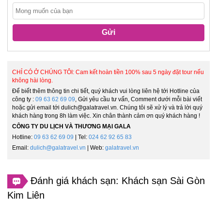
Gửi
CHỈ CÓ Ở CHÚNG TÔI: Cam kết hoàn tiền 100% sau 5 ngày đặt tour nếu
không hài lòng.
Để biết thêm thông tin chi tiết, quý khách vui lòng liên hệ tới Hotline của
công ty :
09 63 62 69 09
, Gửi yêu cầu tư vấn, Comment dưới mỗi bài viết
hoặc gửi email tới dulich@galatravel.vn. Chúng tôi sẽ xử lý và trả lời quý
khách hàng trong 8h làm việc. Xin chân thành cảm ơn quý khách hàng !
CÔNG TY DU LỊCH VÀ THƯƠNG MẠI GALA
Hotline:
09 63 62 69 09
| Tel:
024 62 92 65 83
Email:
dulich@galatravel.vn
| Web:
galatravel.vn
Đánh giá khách sạn: Khách sạn Sài Gòn
Kim Liên