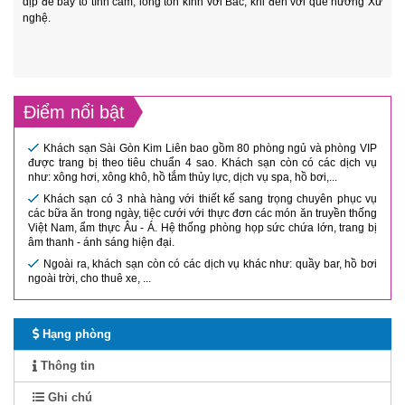
dịp để bày tỏ tình cảm, lòng tôn kính với Bác, khi đến với quê hương Xứ
nghệ.
Điểm nổi bật
Khách sạn Sài Gòn Kim Liên bao gồm 80 phòng ngủ và phòng VIP
được trang bị theo tiêu chuẩn 4 sao. Khách sạn còn có các dịch vụ
như: xông hơi, xông khô, hồ tắm thủy lực, dịch vụ spa, hồ bơi,...
Khách sạn có 3 nhà hàng với thiết kế sang trọng chuyên phục vụ
các bữa ăn trong ngày, tiệc cưới với thực đơn các món ăn truyền thống
Việt Nam, ẩm thực Âu - Á. Hệ thống phòng họp sức chứa lớn, trang bị
âm thanh - ánh sáng hiện đại.
Ngoài ra, khách sạn còn có các dịch vụ khác như: quầy bar, hồ bơi
ngoài trời, cho thuê xe, ...
Hạng phòng
Thông tin
Ghi chú