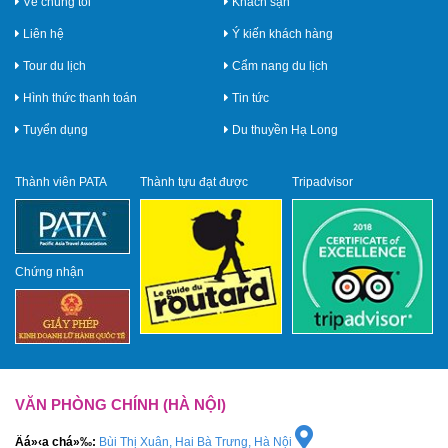
Về chúng tôi
Khách sạn
Liên hệ
Ý kiến khách hàng
Tour du lịch
Cẩm nang du lịch
Hình thức thanh toán
Tin tức
Tuyển dụng
Du thuyền Hạ Long
Thành viên PATA
Thành tựu đạt được
Tripadvisor
Chứng nhận
VĂN PHÒNG CHÍNH (HÀ NỘI)
Äá»‹a chá»‰:
Bùi Thị Xuân, Hai Bà Trưng, Hà Nội