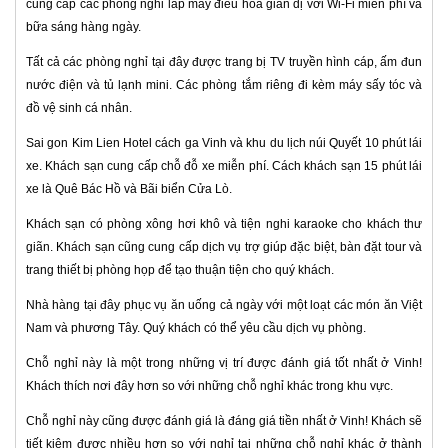
cung cấp các phòng nghỉ lắp máy điều hòa giản dị với Wi-Fi miễn phí và
bữa sáng hàng ngày.
Tất cả các phòng nghỉ tại đây được trang bị TV truyền hình cáp, ấm đun
nước điện và tủ lạnh mini. Các phòng tắm riêng đi kèm máy sấy tóc và
đồ vệ sinh cá nhân.
Sai gon Kim Lien Hotel cách ga Vinh và khu du lịch núi Quyết 10 phút lái
xe. Khách sạn cung cấp chỗ đỗ xe miễn phí. Cách khách sạn 15 phút lái
xe là Quê Bác Hồ và Bãi biển Cửa Lò.
Khách sạn có phòng xông hơi khô và tiện nghi karaoke cho khách thư
giãn. Khách sạn cũng cung cấp dịch vụ trợ giúp đặc biệt, bàn đặt tour và
trang thiết bị phòng họp để tạo thuận tiện cho quý khách.
Nhà hàng tại đây phục vụ ăn uống cả ngày với một loạt các món ăn Việt
Nam và phương Tây. Quý khách có thể yêu cầu dịch vụ phòng.
Chỗ nghỉ này là một trong những vị trí được đánh giá tốt nhất ở Vinh!
Khách thích nơi đây hơn so với những chỗ nghỉ khác trong khu vực.
Chỗ nghỉ này cũng được đánh giá là đáng giá tiền nhất ở Vinh! Khách sẽ
tiết kiệm được nhiều hơn so với nghỉ tại những chỗ nghỉ khác ở thành