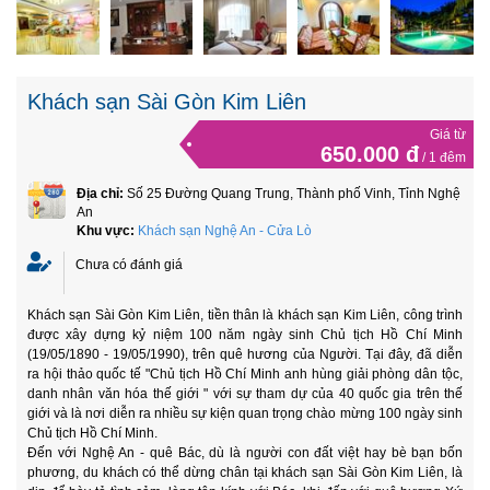
Khách sạn Sài Gòn Kim Liên
Giá từ
650.000 đ
/ 1 đêm
Địa chỉ:
Số 25 Đường Quang Trung, Thành phố Vinh, Tỉnh Nghệ
An
Khu vực:
Khách sạn Nghệ An - Cửa Lò
Chưa có đánh giá
Khách sạn Sài Gòn Kim Liên, tiền thân là khách sạn Kim Liên, công trình
được xây dựng kỷ niệm 100 năm ngày sinh Chủ tịch Hồ Chí Minh
(19/05/1890 - 19/05/1990), trên quê hương của Người. Tại đây, đã diễn
ra hội thảo quốc tế "Chủ tịch Hồ Chí Minh anh hùng giải phòng dân tộc,
danh nhân văn hóa thế giới " với sự tham dự của 40 quốc gia trên thế
giới và là nơi diễn ra nhiều sự kiện quan trọng chào mừng 100 ngày sinh
Chủ tịch Hồ Chí Minh.
Đến với Nghệ An - quê Bác, dù là người con đất việt hay bè bạn bốn
phương, du khách có thể dừng chân tại khách sạn Sài Gòn Kim Liên, là