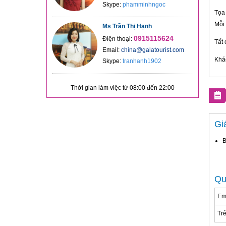
Skype:
phamminhngoc
Tọa 
Mỗi 
Ms Trần Thị Hạnh
0915115624
Điện thoại:
Tất 
Email:
china@galatourist.com
Khá
Skype:
tranhanh1902
Thời gian làm việc từ 08:00 đến 22:00
Gi
B
Qu
Em 
Trẻ