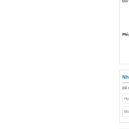
Đối 
Phí 
Nh
Để n