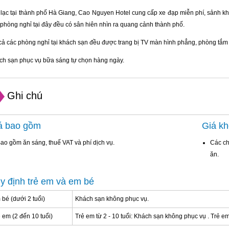
lạc tại thành phố Hà Giang, Cao Nguyen Hotel cung cấp xe đạp miễn phí, sảnh khá
phòng nghỉ tại đây đều có sân hiên nhìn ra quang cảnh thành phố.
cả các phòng nghỉ tại khách sạn đều được trang bị TV màn hình phẳng, phòng tắm
ch sạn phục vụ bữa sáng tự chọn hàng ngày.
Ghi chú
á bao gồm
Giá k
ao gồm ăn sáng, thuế VAT và phí dịch vụ.
Các ch
ăn.
y định trẻ em và em bé
bé (dưới 2 tuổi)
Khách sạn không phục vụ.
 em (2 đến 10 tuổi)
Trẻ em từ 2 - 10 tuổi: Khách sạn không phục vụ . Trẻ em 