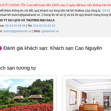
CÓ Ở CHÚNG TÔI: Cam kết hoàn tiền 100% sau 5 ngày đặt tour nếu không hài lòn
iết thêm thông tin chi tiết, quý khách vui lòng liên hệ tới Hotline của công ty :
09 63
email tới dulich@galatravel.vn. Chúng tôi sẽ xử lý và trả lời quý khách hàng trong
G TY DU LỊCH VÀ THƯƠNG MẠI GALA
ine:
09 63 62 69 09
| Tel:
024 62 92 65 83
il:
dulich@galatravel.vn
| Web:
galatravel.vn
Đánh giá khách sạn: Khách sạn Cao Nguyên
ch sạn tương tự