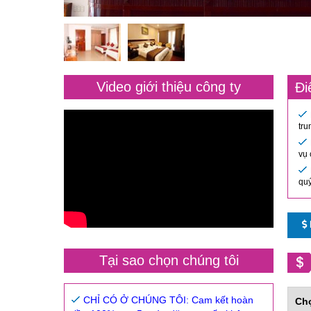
Video giới thiệu công ty
Đi
tru
vụ 
quý
Tại sao chọn chúng tôi
CHỈ CÓ Ở CHÚNG TÔI: Cam kết hoàn
Ch