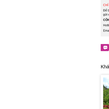
CHỈ 
Để b
gửi 
CÔN
Hotl
Ema
Khá