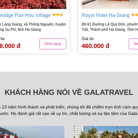
olodge Pan Hou Village
Royal Hotel Ha Giang
n Làng Giang, xã Thông Nguyên, huyện
89-91 Đường Lê Quý Đôn, phườ
g Su Phì, tỉnh Hà Giang
Trãi, Thành phố Hà Giang, Tỉnh 
 từ
Giá từ
Xem ngay
Xe
8.000 đ
460.000 đ
KHÁCH HÀNG NÓI VỀ GALATRAVEL
13 năm hình thành và phát triển, chúng tôi đã chiếm trọn tình cảm q
ước. Họ đánh giá rất cao về uy tín, chất lượng và sự tận tâm của Gala