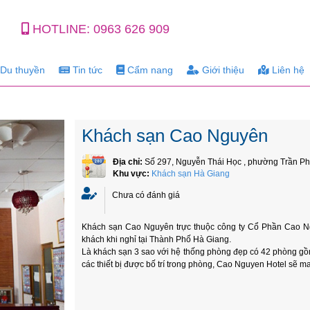
HOTLINE:
0963 626 909
Du thuyền
Tin tức
Cẩm nang
Giới thiệu
Liên hệ
Khách sạn Cao Nguyên
Địa chỉ:
Số 297, Nguyễn Thái Học , phường Trần Ph
Khu vực:
Khách sạn Hà Giang
Chưa có đánh giá
Khách sạn Cao Nguyên trực thuộc công ty Cổ Phần Cao Ngu
khách khi nghỉ tại Thành Phố Hà Giang.
Là khách sạn 3 sao với hệ thống phòng đẹp có 42 phòng gồm
các thiết bị được bố trí trong phòng, Cao Nguyen Hotel sẽ ma