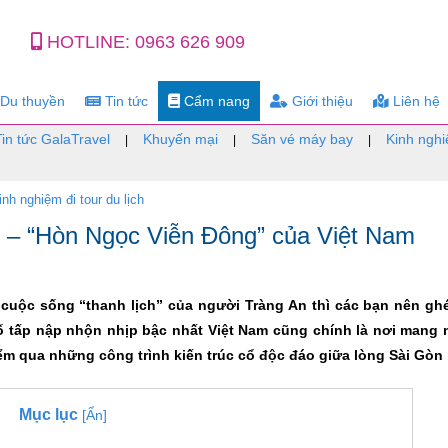
HOTLINE:
0963 626 909
Du thuyền
Tin tức
Cẩm nang
Giới thiệu
Liên hệ
Tin tức GalaTravel
Khuyến mại
Săn vé máy bay
Kinh nghi
|
|
|
inh nghiệm đi tour du lịch
 – “Hòn Ngọc Viễn Đông” của Việt Nam
cuộc sống “thanh lịch” của người Tràng An thì các bạn nên gh
ố tấp nập nhộn nhịp bậc nhất Việt Nam cũng chính là nơi mang 
iểm qua những công trình kiến trúc cổ độc đáo giữa lòng Sài Gòn
Mục lục
[Ẩn]