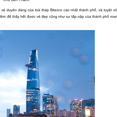
 vẻ duyên dáng của toà tháp Bitexco cao nhất thành phố, và tuyệt v
 đêm để thấy hết được vẻ đẹp cũng như sự tấp nập của thành phố man