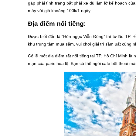
gặp phải tình trạng bắt phải xe dù làm lỡ kế hoạch củ
máy với giá khoảng 100k/1 ngày.
Địa điểm nổi tiếng:
Được biết đến là “Hòn ngọc Viễn Đông” thì từ lâu TP. H
khu trung tâm mua sắm, vui chơi giải trí sầm uất cùng n
Có lẽ một địa điểm rất nổi tiếng tại TP. Hồ Chí Minh 
mạn của paris hoa lệ. Bạn có thể ngồi cafe bệt thoải m