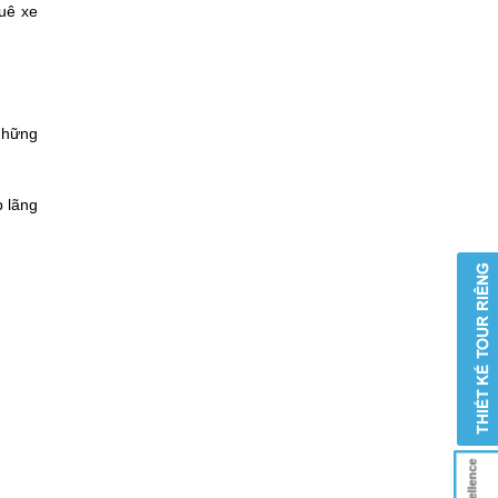
huê xe
 những
p lãng