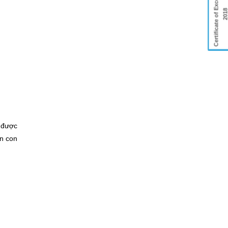
Certificate of Excellence
201
 được
n con