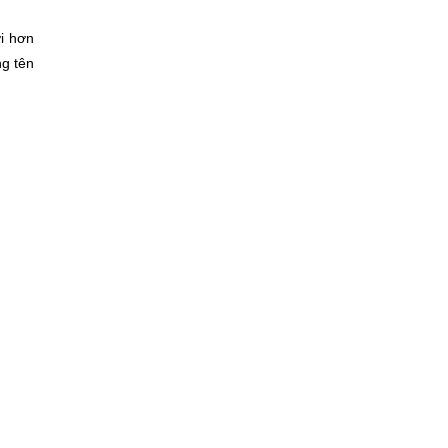
ời hơn
g tên