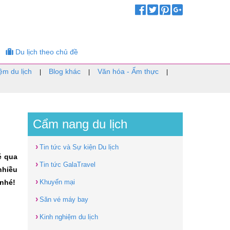
Du lịch theo chủ đề
ệm du lịch
Blog khác
Văn hóa - Ẩm thực
|
|
|
Cẩm nang du lịch
›
Tin tức và Sự kiện Du lịch
é qua
›
Tin tức GalaTravel
nhiều
›
 nhé!
Khuyến mại
›
Săn vé máy bay
›
Kinh nghiệm du lịch