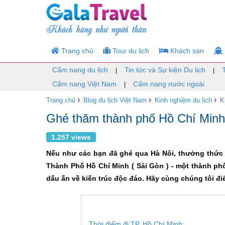
Trang chủ
Tour du lịch
Khách sạn
Cẩm nang du lịch
Tin tức và Sự kiện Du lịch
|
|
Cẩm nang Việt Nam
Cẩm nang nước ngoài
|
›
›
›
Trang chủ
Blog du lịch Việt Nam
Kinh nghiệm du lịch
K
Ghé thăm thành phố Hồ Chí Minh
1.257 views
Nếu như các bạn đã ghé qua Hà Nôi, thưởng thức 
Thành Phố Hồ Chí Minh ( Sài Gòn ) - một thành ph
dấu ấn về kiến trúc độc đáo. Hãy cùng chúng tôi đ
Thời điểm đi TP. Hồ Chí Minh: