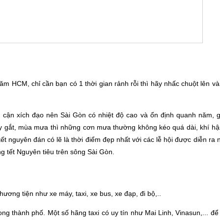
ăm HCM, chỉ cần bạn có 1 thời gian rảnh rỗi thì hãy nhấc chuột lên v
g cận xích đạo nên Sài Gòn có nhiệt độ cao và ổn định quanh năm, 
 gắt, mùa mưa thì những cơn mưa thường không kéo quá dài, khí hậ
t nguyên đán có lẽ là thời điểm đẹp nhất với các lễ hội được diễn ra 
g tết Nguyên tiêu trên sông Sài Gòn.
hương tiện như xe máy, taxi, xe bus, xe đạp, đi bộ,..
ong thành phố. Một số hãng taxi có uy tín như Mai Linh, Vinasun,... để