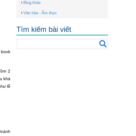
›
Blog khác
›
Văn hóa - Ẩm thực
Tìm kiếm bài viết
à book
gồm 2
u khá
như lễ
 tránh