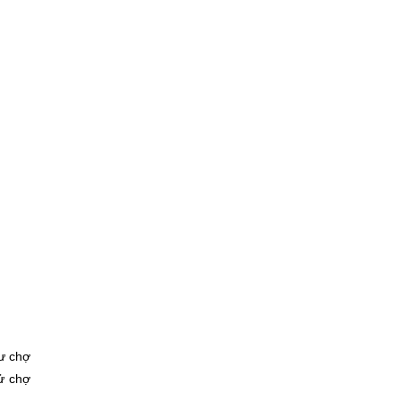
ư chợ
ử chợ