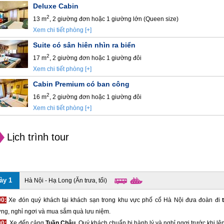
Deluxe Cabin
2
13 m
, 2 giường đơn hoặc 1 giường lớn (Queen size)
Xem chi tiết phòng [+]
Suite có sân hiên nhìn ra biển
2
17 m
, 2 giường đơn hoặc 1 giường đôi
Xem chi tiết phòng [+]
Cabin Premium có ban công
2
16 m
, 2 giường đơn hoặc 1 giường đôi
Xem chi tiết phòng [+]
Lịch trình tour
ày 1
Hà Nội - Hạ Long (Ăn trưa, tối)
00:
Xe đón quý khách tại khách sạn trong khu vực phố cổ Hà Nội đưa đoàn đi
ng, nghỉ ngơi và mua sắm quà lưu niệm.
00:
Xe đến cảng
Tuần Châu
. Quý khách chuẩn bị hành lý và nghỉ ngơi trước khi lên