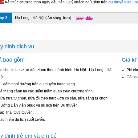
30:
Kết thúc chương trình ngày đầu tiên. Quý khách ngủ đêm trên
du thuyền Hạ Lo
ày 2
Hạ Long - Hà Nội ( Ăn sáng, trưa)
y định dịch vụ
á bao gồm
Giá k
e shuttle bus đưa đón đoàn theo hành trình: Hà Nội - Hạ Long - Hà
Phí ch
ội.
Các dị
1 đêm nghỉ dưỡng trên du thuyền hạng sang.
é thắng cảnh tại các điểm thăm quan theo chương trình.
ữa trưa tự chọn, bữa tối theo thực đơn có sẵn, bữa sáng tự chọn.
ướng Dẫn viên phục vụ du lịch trên Du thuyền.
ập Thái Cực Quyền.
ảo hiểm du lịch suốt tuyến.
y định trẻ em và em bé