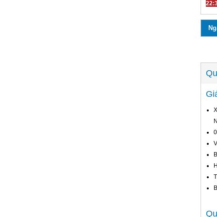
22:
Ng
Qu
Gi
X
N
0
V
B
H
T
B
Qu