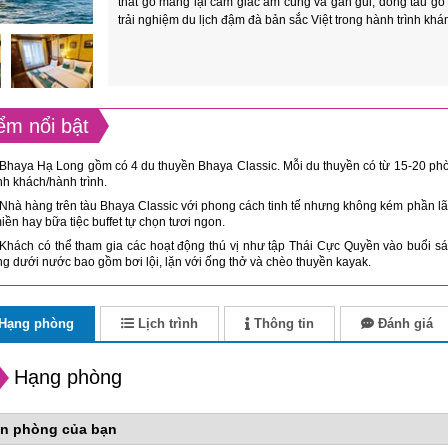
thất gỗ mang lại cảm giác ấm cúng và gần gũi, dòng tàu g
trải nghiệm du lịch đậm đà bản sắc Việt trong hành trình k
ểm nổi bật
Bhaya Hạ Long gồm có 4 du thuyền Bhaya Classic. Mỗi du thuyền có từ 15-20 phò
h khách/hành trình.
Nhà hàng trên tàu Bhaya Classic với phong cách tinh tế nhưng không kém phần 
iền hay bữa tiệc buffet tự chọn tươi ngon.
Khách có thể tham gia các hoạt động thú vị như tập Thái Cực Quyền vào buổi sán
g dưới nước bao gồm bơi lội, lặn với ống thở và chèo thuyền kayak.
Hạng phòng
Lịch trình
Thông tin
Đánh giá
Hạng phòng
n phòng của bạn