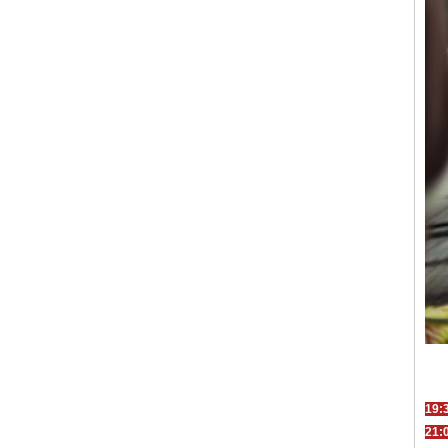
19:
21: