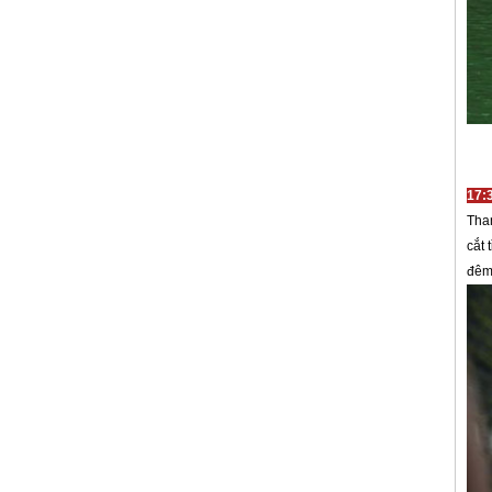
17:
Tha
cắt 
đêm