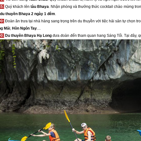
45:
Quý khách lên
tàu Bhaya
. Nhận phòng và thưởng thức cocktail chào mừng trong
du thuyền Bhaya 2 ngày 1 đêm
.
00:
Đoàn ăn trưa tại nhà hàng sang trọng trên du thuyền
với tiệc hải sản tự chọn 
ng Mái
,
Hòn Ngón Tay
....
00:
Du thuyền Bhaya Hạ Long
đưa đoàn đến tham quan hang Sáng Tối. Tại đây, qu