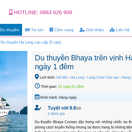
HOTLINE:
0963 626 909
Du thuyền
Tin tức
Cẩm nang
Giới thiệu
Liên hệ
Du thuyền Hạ Long cao cấp (5 sao)
Du thuyền Bhaya trên vịnh H
ngày 1 đêm
Lịch trình:
Hà Nội
-
Hạ Long
-
Làng Chài Cửa vạn
-
Hang 
Thời gian:
02 ngày 01 đêm
Khởi hành: Hàng ngày
Tuyệt vời 9.6
/10
2 đánh giá
Du thuyền Bhaya Cruises đặc trưng với những chiếc du 
phong cách truyền thống nhưng lại được trang bị những tiện ng