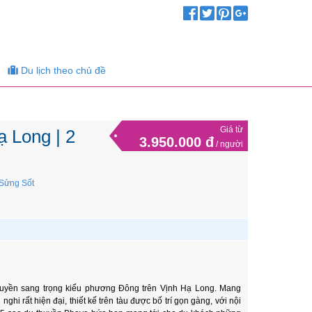
Du lịch theo chủ đề
Giá từ
ạ Long | 2
3.950.000 đ
/ người
Sửng Sốt
thuyền sang trọng kiểu phương Đông trên Vịnh Hạ Long. Mang
hi rất hiện đại, thiết kế trên tàu được bố trí gọn gàng, với nội