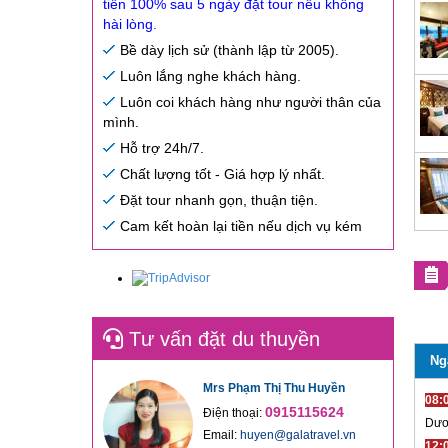
tiền 100% sau 5 ngày đặt tour nếu không
hài lòng.
Bề dày lịch sử (thành lập từ 2005).
Luôn lắng nghe khách hàng.
Luôn coi khách hàng như người thân của
mình.
Hỗ trợ 24h/7.
Chất lượng tốt - Giá hợp lý nhất.
Đặt tour nhanh gọn, thuận tiện.
Cam kết hoàn lại tiền nếu dịch vụ kém
Tư vấn đặt du thuyền
Ng
Mrs Phạm Thị Thu Huyền
08:
0915115624
Điện thoại:
Dươ
Email:
huyen@galatravel.vn
12: