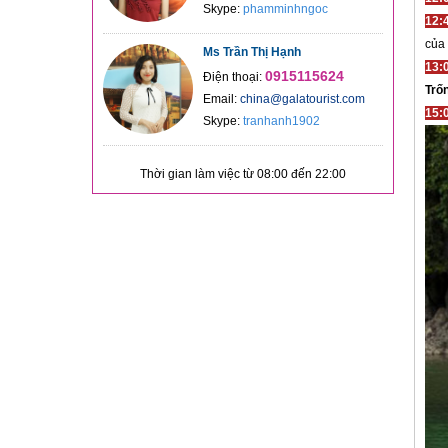
Skype:
phamminhngoc
12:
của
Ms Trần Thị Hạnh
13:
0915115624
Điện thoại:
Trố
Email:
china@galatourist.com
15:
Skype:
tranhanh1902
Thời gian làm việc từ 08:00 đến 22:00