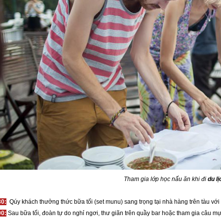
Tham gia lớp học nấu ăn khi đi
du l
30:
Qúy khách thưởng thức bữa tối (set munu) sang trọng tại nhà hàng trên tàu với
00:
Sau bữa tối, đoàn tự do nghỉ ngơi, thư giãn trên quầy bar hoặc tham gia câu 