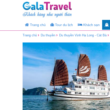
Trang chủ
Tour du lịch
Khách sạn
›
›
›
Trang chủ
Du thuyền
Du thuyền Vịnh Hạ Long - Cát Bà