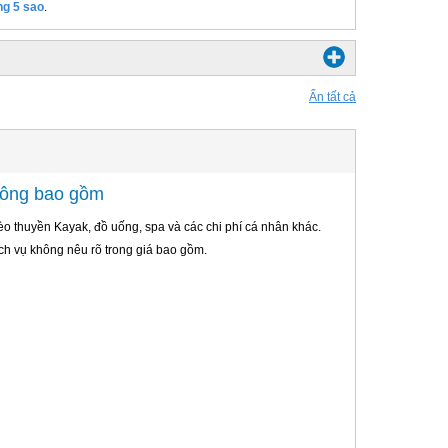
ng 5 sao
.
Ẩn tất cả
hông bao gồm
èo thuyền Kayak, đồ uống, spa và các chi phí cá nhân khác.
ch vụ không nêu rõ trong giá bao gồm.