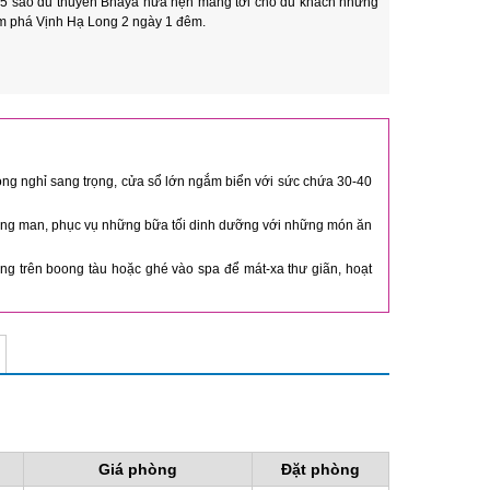
ỗ 5 sao du thuyền Bhaya hứa hẹn mang tới cho du khách những
hám phá Vịnh Hạ Long 2 ngày 1 đêm.
ng nghỉ sang trọng, cửa sổ lớn ngắm biển với sức chứa 30-40
lãng man, phục vụ những bữa tối dinh dưỡng với những món ăn
g trên boong tàu hoặc ghé vào spa để mát-xa thư giãn, hoạt
Giá phòng
Đặt phòng