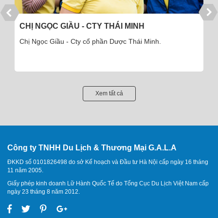
CHỊ NGỌC GIẦU - CTY THÁI MINH
Chị Ngọc Giầu - Cty cổ phần Dược Thái Minh.
Xem tất cả
Công ty TNHH Du Lịch & Thương Mại G.A.L.A
ĐKKD số 0101826498 do sở Kế hoạch và Đầu tư Hà Nội cấp ngày 16 tháng
11 năm 2005.
Giấy phép kinh doanh Lữ Hành Quốc Tế do Tổng Cục Du Lịch Việt Nam cấp
ngày 23 tháng 8 năm 2012.