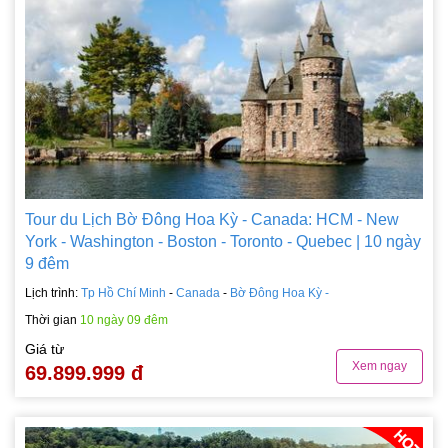
Tour du Lịch Bờ Đông Hoa Kỳ - Canada: HCM - New
York - Washington - Boston - Toronto - Quebec | 10 ngày
9 đêm
Lịch trình:
Tp Hồ Chí Minh
-
Canada
-
Bờ Đông Hoa Kỳ -
Thời gian
10 ngày 09 đêm
Giá từ
Xem ngay
69.899.999 đ