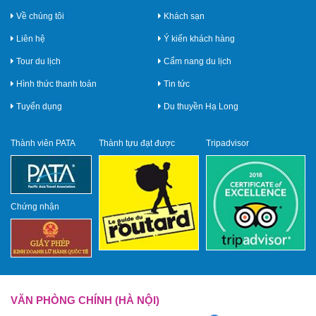
Về chúng tôi
Khách sạn
Liên hệ
Ý kiến khách hàng
Tour du lịch
Cẩm nang du lịch
Hình thức thanh toán
Tin tức
Tuyển dụng
Du thuyền Hạ Long
Thành viên PATA
Thành tựu đạt được
Tripadvisor
Chứng nhận
VĂN PHÒNG CHÍNH (HÀ NỘI)