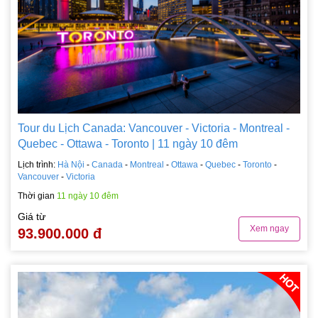
Tour du Lịch Canada: Vancouver - Victoria - Montreal -
Quebec - Ottawa - Toronto | 11 ngày 10 đêm
Lịch trình:
Hà Nội
-
Canada
-
Montreal
-
Ottawa
-
Quebec
-
Toronto
-
Vancouver
-
Victoria
Thời gian
11 ngày 10 đêm
Giá từ
Xem ngay
93.900.000 đ