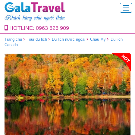
HOTLINE:
0963 626 909
›
›
›
›
Trang chủ
Tour du lịch
Du lịch nước ngoài
Châu Mỹ
Du lịch
Canada