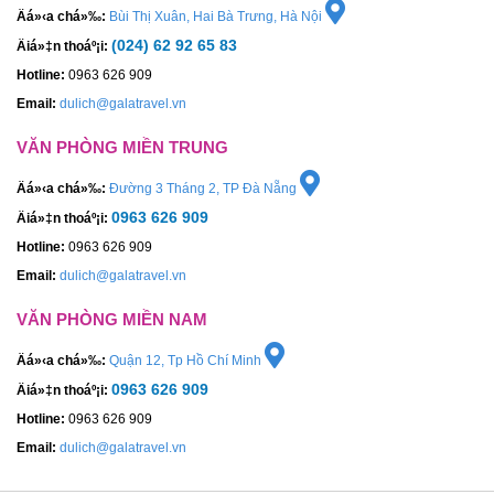
Äá»‹a chá»‰:
Bùi Thị Xuân, Hai Bà Trưng, Hà Nội
(024) 62 92 65 83
Äiá»‡n thoáº¡i:
Hotline:
0963 626 909
Email:
dulich@galatravel.vn
VĂN PHÒNG MIỀN TRUNG
Äá»‹a chá»‰:
Đường 3 Tháng 2, TP Đà Nẵng
0963 626 909
Äiá»‡n thoáº¡i:
Hotline:
0963 626 909
Email:
dulich@galatravel.vn
VĂN PHÒNG MIỀN NAM
Äá»‹a chá»‰:
Quận 12, Tp Hồ Chí Minh
0963 626 909
Äiá»‡n thoáº¡i:
Hotline:
0963 626 909
Email:
dulich@galatravel.vn