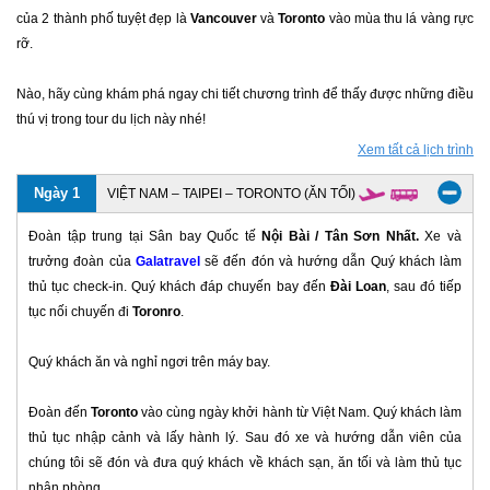
của 2 thành phố tuyệt đẹp là
Vancouver
và
Toronto
vào mùa thu lá vàng rực
rỡ.
Nào, hãy cùng khám phá ngay chi tiết chương trình để thấy được những điều
thú vị trong tour du lịch này nhé!
Xem tất cả lịch trình
Ngày 1
VIỆT NAM – TAIPEI – TORONTO (ĂN TỐI)
Đoàn tập trung tại Sân bay Quốc tế
Nội Bài / Tân Sơn Nhất.
Xe và
trưởng đoàn của
Galatravel
sẽ đến đón và hướng dẫn Quý khách làm
thủ tục check-in. Quý khách đáp chuyến bay đến
Đài Loan
, sau đó tiếp
tục nối chuyến đi
Toronro
.
Quý khách ăn và nghỉ ngơi trên máy bay.
Đoàn đến
Toronto
vào cùng ngày khởi hành từ Việt Nam. Quý khách làm
thủ tục nhập cảnh và lấy hành lý. Sau đó xe và hướng dẫn viên của
chúng tôi sẽ đón và đưa quý khách về khách sạn, ăn tối và làm thủ tục
nhận phòng.