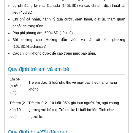
Lệ phí đăng ký visa Canada (145USD) và các chi phí dịch thuật tài
liệu (40USD).
Chi phí cá nhân, hành lý quá cước, điện thoại, giặt ủi, thăm quan
ngoài chương trình.
Phụ phí phòng đơn 600USD (nếu có).
Bồi dưỡng cho Hướng dẫn viên và tài xế địa phương
(10USD/khách/ngày).
Các chi phí không được đề cập trong mục bao gồm.
Quy định trẻ em và em bé
Em bé
Trẻ em dưới 2 tuổi phụ thu vé máy bay theo hãng hàng
(dưới 2
không
tuổi)
Trẻ em (2
Trẻ em từ 2 - 10 tuổi: 95% giá tour người lớn, ngủ chung
đến 10
giường với bố mẹ. Trẻ em từ 11 tuổi trở lên: Tính như
tuổi)
người lớn.
Quy định hủy/đổi đặt tour