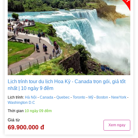
Lịch trình tour du lịch Hoa Kỳ - Canada trọn gói, giá tốt
nhất | 10 ngày 9 đêm
Lịch trình:
Hà Nội
-
Canada
-
Quebec
-
Toronto
-
Mỹ
-
Boston
-
NewYork
-
Washington D.C
Thời gian
10 ngày 09 đêm
Giá từ
Xem ngay
69.900.000 đ