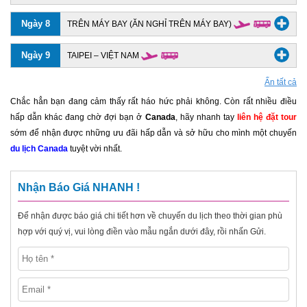
Ngày 8
TRÊN MÁY BAY (ĂN NGHỈ TRÊN MÁY BAY)
Ngày 9
TAIPEI – VIỆT NAM
Ẩn tất cả
Chắc hẳn bạn đang cảm thấy rất háo hức phải không. Còn rất nhiều điều
hấp dẫn khác đang chờ đợi bạn ở
Canada
, hãy nhanh tay
liên hệ đặt tour
sớm để nhận được những ưu đãi hấp dẫn và sở hữu cho mình một chuyến
du lịch Canada
tuyệt vời nhất.
Nhận Báo Giá NHANH !
Để nhận được báo giá chi tiết hơn về chuyến du lịch theo thời gian phù
hợp với quý vị, vui lòng điền vào mẫu ngắn dưới đây, rồi nhấn Gửi.