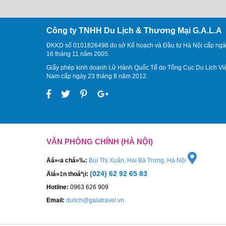
Công ty TNHH Du Lịch & Thương Mại G.A.L.A
ĐKKD số 0101826498 do sở Kế hoạch và Đầu tư Hà Nội cấp ngà
16 tháng 11 năm 2005.
Giấy phép kinh doanh Lữ Hành Quốc Tế do Tổng Cục Du Lịch Vi
Nam cấp ngày 23 tháng 8 năm 2012.
VĂN PHÒNG CHÍNH (HÀ NỘI)
Äá»‹a chá»‰:
Bùi Thị Xuân, Hai Bà Trưng, Hà Nội
(024) 62 92 65 83
Äiá»‡n thoáº¡i:
Hotline:
0963 626 909
Email:
dulich@galatravel.vn