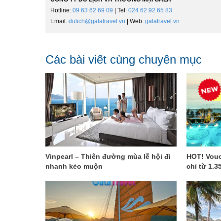
Hotline:
09 63 62 69 09
| Tel:
024 62 92 65 83
Email:
dulich@galatravel.vn
| Web:
galatravel.vn
Các bài viết cùng chuyên mục
Vinpearl – Thiên đường mùa lễ hội đi
HOT! Vouc
nhanh kẻo muộn
chỉ từ 1.