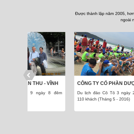
Được thành lập năm 2005, hơn 
ngoài n
- VĨNH
CÔNG TY CỔ PHẦN DƯỢC
CÔ T
PHẨM THÁI MINH
ày 8 đêm
Du lịch đảo Cô Tô 3 ngày 2 đêm -
Du l
110 khách (Tháng 5 - 2016)
8.201