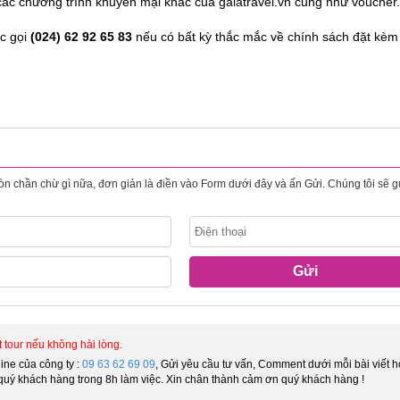
ác chương trình khuyến mại khác của galatravel.vn cũng như voucher.
ặc gọi
(024) 62 92 65 83
nếu có bất kỳ thắc mắc về chính sách đặt kèm
còn chần chừ gì nữa, đơn giản là điền vào Form dưới đây và ấn Gửi. Chúng tôi sẽ g
Gửi
tour nếu không hài lòng.
line của công ty :
09 63 62 69 09
, Gửi yêu cầu tư vấn, Comment dưới mỗi bài viết 
ời quý khách hàng trong 8h làm việc. Xin chân thành cảm ơn quý khách hàng !