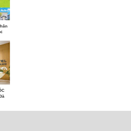
nhân
ới
SỐC
 Đà