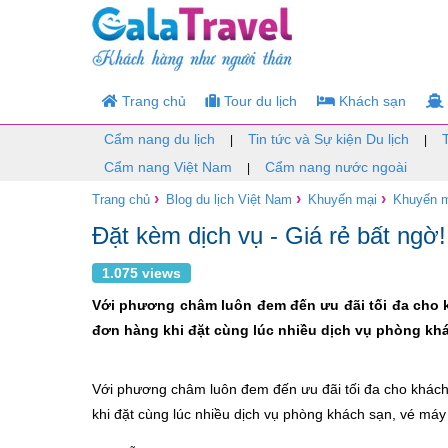
Trang chủ
Tour du lịch
Khách sạn
Cẩm nang du lịch
Tin tức và Sự kiện Du lịch
|
|
Cẩm nang Việt Nam
Cẩm nang nước ngoài
|
›
›
›
Trang chủ
Blog du lịch Việt Nam
Khuyến mại
Khuyến m
Đặt kèm dịch vụ - Giá rẻ bất ngờ!
1.075 views
Với phương châm luôn đem đến ưu đãi tối đa cho k
đơn hàng khi đặt cùng lúc nhiều dịch vụ phòng khá
Với phương châm luôn đem đến ưu đãi tối đa cho khách
khi đặt cùng lúc nhiều dịch vụ phòng khách sạn, vé máy