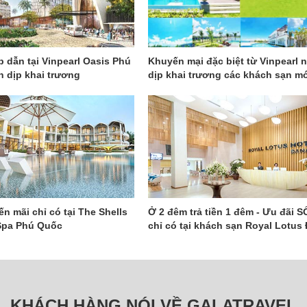
p dẫn tại Vinpearl Oasis Phú
Khuyến mại đặc biệt từ Vinpearl 
 dịp khai trương
dịp khai trương các khách sạn m
n mãi chỉ có tại The Shells
Ở 2 đêm trả tiền 1 đêm - Ưu đãi 
Spa Phú Quốc
chỉ có tại khách sạn Royal Lotus
Nẵng
KHÁCH HÀNG NÓI VỀ GALATRAVEL