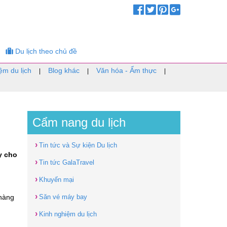
Du lịch theo chủ đề
ệm du lịch
Blog khác
Văn hóa - Ẩm thực
|
|
|
Cẩm nang du lịch
›
Tin tức và Sự kiện Du lịch
y cho
›
Tin tức GalaTravel
›
Khuyến mại
›
 hàng
Săn vé máy bay
›
Kinh nghiệm du lịch