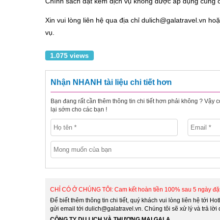
Chính sách đặt kèm dịch vụ không được áp dụng cùng c
Xin vui lòng liên hệ qua địa chỉ dulich@galatravel.vn ho
vụ.
1.075 views
Nhận NHANH tài liệu chi tiết hơn
Bạn đang rất cần thêm thông tin chi tiết hơn phải không ? Vậy 
lại sớm cho các bạn !
CHỈ CÓ Ở CHÚNG TÔI: Cam kết hoàn tiền 100% sau 5 ngày đặt 
Để biết thêm thông tin chi tiết, quý khách vui lòng liên hệ tới Hot
gửi email tới dulich@galatravel.vn. Chúng tôi sẽ xử lý và trả l
CÔNG TY DU LỊCH VÀ THƯƠNG MẠI GALA