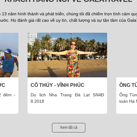
13 năm hình thành và phát triển, chúng tôi đã chiếm trọn tình cảm q
ước. Họ đánh giá rất cao về uy tín, chất lượng và sự tận tâm của Gala
HÚY - VĨNH PHÚC
ÔNG TÙNG - THÁI HÀ - H
ịch Nha Trang Đà Lạt 5N4Đ
Ông Tùng - Giám đốc công t
8
toán Hà Nội
Xem tất cả