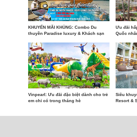
KHUYẾN MÃI KHỦNG: Combo Du
Ưu đãi hấ
thuyền Paradise luxury & Khách sạn
Quốc nhân
Paradise Suite với giá tốt nhất!
Vinpearl: Ưu đãi đặc biệt dành cho trẻ
Siêu khuyế
em chỉ có trong tháng hè
Resort & 