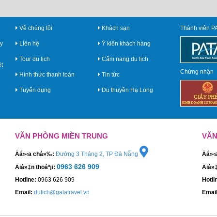
Về chúng tôi
Khách sạn
Thành viên P
y
Liên hệ
Ý kiến khách hàng
Tour du lịch
Cẩm nang du lịch
ệt
Chứng nhận
Hình thức thanh toán
Tin tức
Tuyển dụng
Du thuyền Hạ Long
VĂN PHÒNG MIỀN TRUNG
VĂN
Äá»‹a chá»‰:
Đường 3 Tháng 2, TP Đà Nẵng
Äá»
0963 626 909
Äiá»‡n thoáº¡i:
Äiá»
Hotline:
0963 626 909
Hotli
Email:
dulich@galatravel.vn
Email