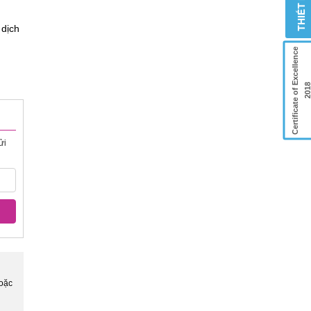
 dịch
Certificate of Excellence
201
ửi
hoặc