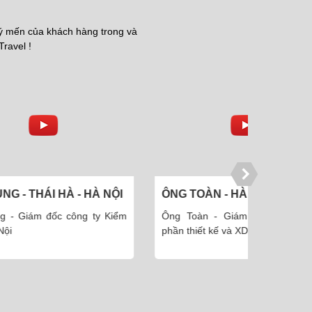
uý mến của khách hàng trong và
Travel !
À NỘI
ÔNG TOÀN - HÀ ĐÔNG - HÀ
CHỊ NGỌ
NỘI
MINH
y Kiểm
Ông Toàn - Giám đốc Công ty cổ
Chị Ngọc
phần thiết kế và XD Hà Nội
Thái Minh.