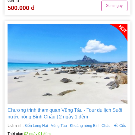
Giá từ
Xem ngay
500.000 đ
Chương trình tham quan Vũng Tàu - Tour du lịch Suối
nước nóng Bình Châu | 2 ngày 1 đêm
Lịch trình:
Biển Long Hải - Vũng Tàu
-
Khoáng nóng Bình Châu - Hồ Cốc
Thời gian
02 ngày 01 đêm