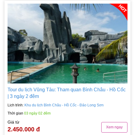
Tour du lịch Vũng Tàu: Tham quan Bình Châu - Hồ Cốc
| 3 ngày 2 đêm
Lịch trình:
Khu du lịch Bình Châu - Hồ Cốc - Đảo Long Sơn
Thời gian
03 ngày 02 đêm
Giá từ
Xem ngay
2.450.000 đ