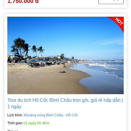
1.750.000 đ
Tour du lịch Hồ Cốc Bình Châu trọn gói, giá rẻ hấp dẫn |
1 ngày
Lịch trình:
Khoáng nóng Bình Châu - Hồ Cốc
Thời gian
01 ngày 00 đêm