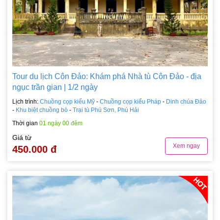
Tour du lịch Côn Đảo: Khám phá Nhà tù Côn Đảo - địa
ngục trần gian | 1/2 ngày
Lịch trình:
Chuồng cọp kiểu Mỹ
-
Chuồng cọp kiểu Pháp
-
Dinh chúa Đảo
-
Khu biệt chuồng bò
-
Trại tù Phú Sơn, Phú Hải
Thời gian
01 ngày 00 đêm
Giá từ
Xem ngay
450.000 đ