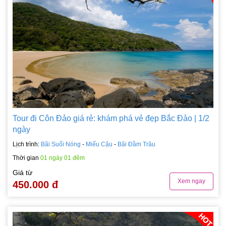
Tour đi Côn Đảo giá rẻ: khám phá vẻ đẹp Bắc Đảo | 1/2
ngày
Lịch trình:
Bãi Suối Nóng
-
Miếu Cậu
-
Bãi Đầm Trâu
Thời gian
01 ngày 01 đêm
Giá từ
Xem ngay
450.000 đ