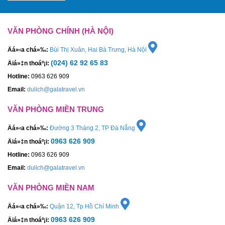
VĂN PHÒNG CHÍNH (HÀ NỘI)
Äá»‹a chá»‰:
Bùi Thị Xuân, Hai Bà Trưng, Hà Nội
(024) 62 92 65 83
Äiá»‡n thoáº¡i:
Hotline:
0963 626 909
Email:
dulich@galatravel.vn
VĂN PHÒNG MIỀN TRUNG
Äá»‹a chá»‰:
Đường 3 Tháng 2, TP Đà Nẵng
0963 626 909
Äiá»‡n thoáº¡i:
Hotline:
0963 626 909
Email:
dulich@galatravel.vn
VĂN PHÒNG MIỀN NAM
Äá»‹a chá»‰:
Quận 12, Tp Hồ Chí Minh
0963 626 909
Äiá»‡n thoáº¡i: