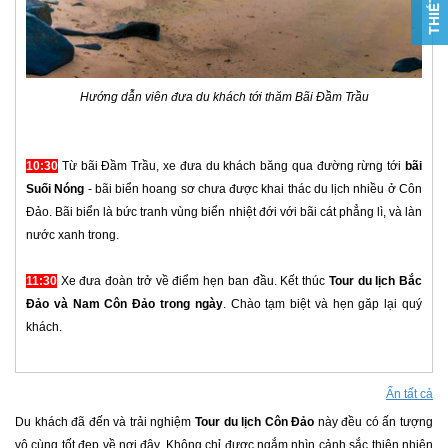
Hướng dẫn viên đưa du khách tới thăm Bãi Đầm Trầu
10:30
Từ bãi Đầm Trầu, xe đưa du khách băng qua đường rừng tới
bãi
Suối Nóng
- bãi biển hoang sơ chưa được khai thác du lịch nhiều ở Côn
Đảo. Bãi biển là bức tranh vùng biển nhiệt đới với bãi cát phẳng lì, và làn
nước xanh trong.
11:30
Xe đưa đoàn trở về điểm hẹn ban đầu. Kết thúc
Tour du lịch Bắc
Đảo và Nam Côn Đảo trong ngày
. Chào tạm biệt và hẹn găp lại quý
khách.
Ẩn tất cả
Du khách đã đến và trải nghiệm
Tour du lịch Côn Đảo
này đều có ấn tượng
vô cùng tốt đẹp về nơi đây. Không chỉ được ngắm nhìn cảnh sắc thiên nhiên