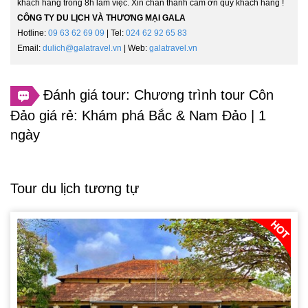
khách hàng trong 8h làm việc. Xin chân thành cảm ơn quý khách hàng !
CÔNG TY DU LỊCH VÀ THƯƠNG MẠI GALA
Hotline:
09 63 62 69 09
| Tel:
024 62 92 65 83
Email:
dulich@galatravel.vn
| Web:
galatravel.vn
Đánh giá tour: Chương trình tour Côn
Đảo giá rẻ: Khám phá Bắc & Nam Đảo | 1
ngày
Tour du lịch tương tự