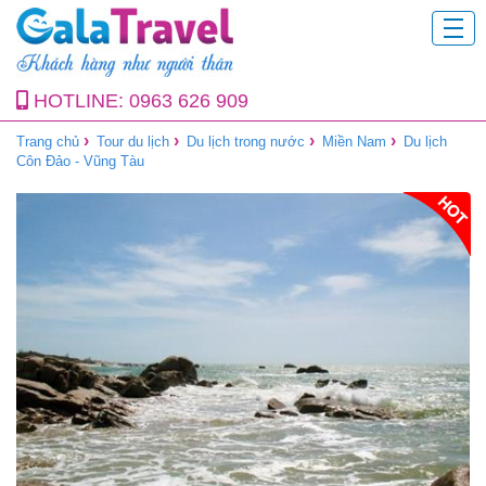
HOTLINE:
0963 626 909
›
›
›
›
Trang chủ
Tour du lịch
Du lịch trong nước
Miền Nam
Du lịch
Côn Đảo - Vũng Tàu