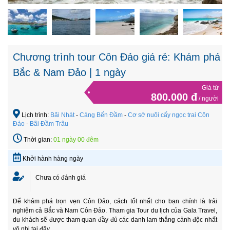
Chương trình tour Côn Đảo giá rẻ: Khám phá
Bắc & Nam Đảo | 1 ngày
Giá từ
800.000 đ
/ người
Lịch trình:
Bãi Nhát
-
Cảng Bến Đầm
-
Cơ sở nuôi cấy ngọc trai Côn
Đảo
-
Bãi Đầm Trâu
Thời gian:
01 ngày 00 đêm
Khởi hành hàng ngày
Chưa có đánh giá
Để khám phá trọn vẹn Côn Đảo, cách tốt nhất cho bạn chính là trải
nghiệm cả Bắc và Nam Côn Đảo. Tham gia Tour du lịch của Gala Travel,
du khách sẽ được tham quan đầy đủ các danh lam thắng cảnh độc nhất
vô nhị tại đây.