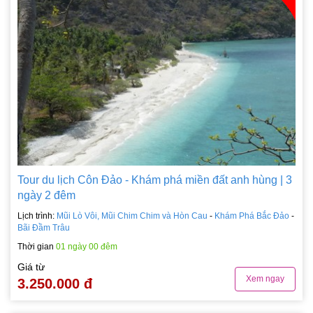
Tour du lịch Côn Đảo - Khám phá miền đất anh hùng | 3
ngày 2 đêm
Lịch trình:
Mũi Lò Vôi, Mũi Chim Chim và Hòn Cau
-
Khám Phá Bắc Đảo
-
Bãi Đầm Trâu
Thời gian
01 ngày 00 đêm
Giá từ
Xem ngay
3.250.000 đ