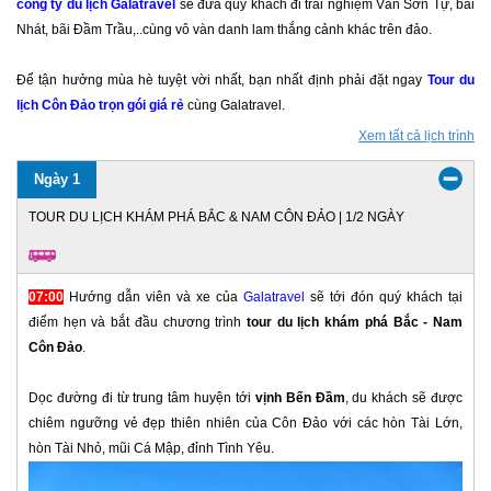
công ty du lịch Galatravel
sẽ đưa quý khách đi trải nghiệm Vân Sơn Tự, bãi
Nhát, bãi Đầm Trầu,..cùng vô vàn danh lam thắng cảnh khác trên đảo.
Để tận hưởng mùa hè tuyệt vời nhất, bạn nhất định phải đặt ngay
Tour du
lịch Côn Đảo trọn gói giá rẻ
cùng Galatravel.
Xem tất cả lịch trình
Ngày 1
TOUR DU LỊCH KHÁM PHÁ BẮC & NAM CÔN ĐẢO | 1/2 NGÀY
07:00
Hướng dẫn viên và xe của
Galatravel
sẽ tới đón quý khách tại
điểm hẹn và bắt đầu chương trình
tour du lịch khám phá Bắc - Nam
Côn Đảo
.
Dọc đường đi từ trung tâm huyện tới
vịnh Bến Đầm
, du khách sẽ được
chiêm ngưỡng vẻ đẹp thiên nhiên của Côn Đảo với các hòn Tài Lớn,
hòn Tài Nhỏ, mũi Cá Mập, đỉnh Tình Yêu.