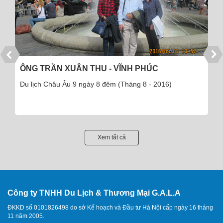
CÔNG TY CỔ PHẦN DƯỢC PHẨM THÁI MINH
Du lịch đảo Cô Tô 3 ngày 2 đêm - 110 khách (Tháng 
2016)
Xem tất cả
Công ty TNHH Du Lịch & Thương Mại G.A.L.A
ĐKKD số 0101826498 do sở Kế hoạch và Đầu tư Hà Nội cấp ngày 16 tháng
11 năm 2005.