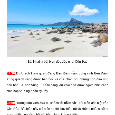
Bãi Nhát là bãi biển độc đáo nhất Côn Đảo
07:30
Du khách tham quan
Cảng Bến Đầm
nằm trong vịnh Bến Đầm.
Xung quanh cảng được bao bọc và che chắn bởi những hòn đảo nhỏ
như hòn Bà, hòn Vung. Từ cầu cảng, du khách sẽ được ngắm nhìn cảnh
sinh hoạt của ngư dân tại đây.
08:00
Hướng dẫn viên đưa du khách tới
bãi Nhát
- bãi biển đặc biệt trên
Côn Đảo. Bãi biển này chỉ hiện ra khi thủy triều rút và không phải ai cũng
được chiêm ngưỡng bãi cát trắng lung linh nơi đây.