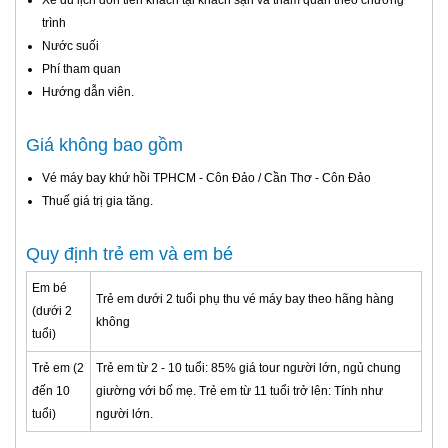
trình
Nước suối
Phí tham quan
Hướng dẫn viên.
Giá không bao gồm
Vé máy bay khứ hồi TPHCM - Côn Đảo / Cần Thơ - Côn Đảo
Thuế giá trị gia tăng.
Quy định trẻ em và em bé
Em bé
Trẻ em dưới 2 tuổi phụ thu vé máy bay theo hãng hàng
(dưới 2
không
tuổi)
Trẻ em (2
Trẻ em từ 2 - 10 tuổi: 85% giá tour người lớn, ngủ chung
đến 10
giường với bố mẹ. Trẻ em từ 11 tuổi trở lên: Tính như
tuổi)
người lớn.