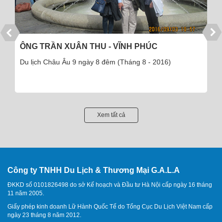
ÔNG TRẦN XUÂN THU - VĨNH PHÚC
Du lịch Châu Âu 9 ngày 8 đêm (Tháng 8 - 2016)
Xem tất cả
Công ty TNHH Du Lịch & Thương Mại G.A.L.A
ĐKKD số 0101826498 do sở Kế hoạch và Đầu tư Hà Nội cấp ngày 16 tháng
11 năm 2005.
Giấy phép kinh doanh Lữ Hành Quốc Tế do Tổng Cục Du Lịch Việt Nam cấp
ngày 23 tháng 8 năm 2012.