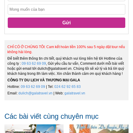
Gửi
CHỈ CÓ Ở CHÚNG TÔI: Cam kết hoàn tiền 100% sau 5 ngày đặt tour nếu
không hài lòng.
Để biết thêm thông tin chi tiết, quý khách vui lòng liên hệ tới Hotline của
công ty :
09 63 62 69 09
, Gửi yêu cầu tư vấn, Comment dưới mỗi bài viết
hoặc gửi email tới dulich@galatravel.vn. Chúng tôi sẽ xử lý và trả lời quý
khách hàng trong 8h làm việc. Xin chân thành cảm ơn quý khách hàng !
CÔNG TY DU LỊCH VÀ THƯƠNG MẠI GALA
Hotline:
09 63 62 69 09
| Tel:
024 62 92 65 83
Email:
dulich@galatravel.vn
| Web:
galatravel.vn
Các bài viết cùng chuyên mục