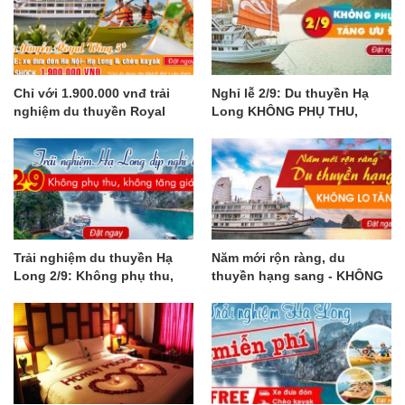
Chỉ với 1.900.000 vnđ trải
Nghỉ lễ 2/9: Du thuyền Hạ
nghiệm du thuyền Royal
Long KHÔNG PHỤ THU,
Wings 5* đẳng cấp
TĂNG ƯU ĐÃI
Trải nghiệm du thuyền Hạ
Năm mới rộn ràng, du
Long 2/9: Không phụ thu,
thuyền hạng sang - KHÔNG
không tăng giá
LO TĂNG GIÁ