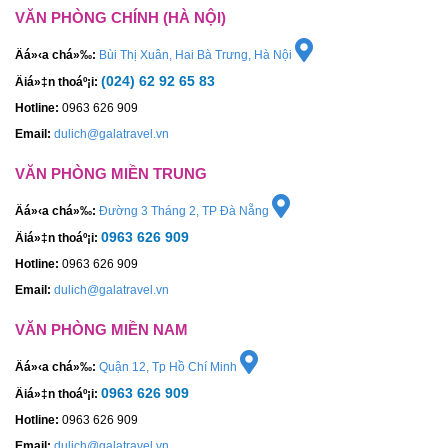
VĂN PHÒNG CHÍNH (HÀ NỘI)
Äá»‹a chá»‰:
Bùi Thị Xuân, Hai Bà Trưng, Hà Nội
(024) 62 92 65 83
Äiá»‡n thoáº¡i:
Hotline:
0963 626 909
Email:
dulich@galatravel.vn
VĂN PHÒNG MIỀN TRUNG
Äá»‹a chá»‰:
Đường 3 Tháng 2, TP Đà Nẵng
0963 626 909
Äiá»‡n thoáº¡i:
Hotline:
0963 626 909
Email:
dulich@galatravel.vn
VĂN PHÒNG MIỀN NAM
Äá»‹a chá»‰:
Quận 12, Tp Hồ Chí Minh
0963 626 909
Äiá»‡n thoáº¡i:
Hotline:
0963 626 909
Email:
dulich@galatravel.vn