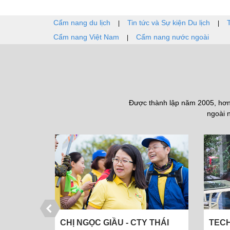
Cẩm nang du lịch
Tin tức và Sự kiện Du lịch
|
|
Cẩm nang Việt Nam
Cẩm nang nước ngoài
|
Được thành lập năm 2005, hơn 
ngoài n
 THÁI
TECHCOMBANK | NGƯỜI ĐẠI
ÔNG 