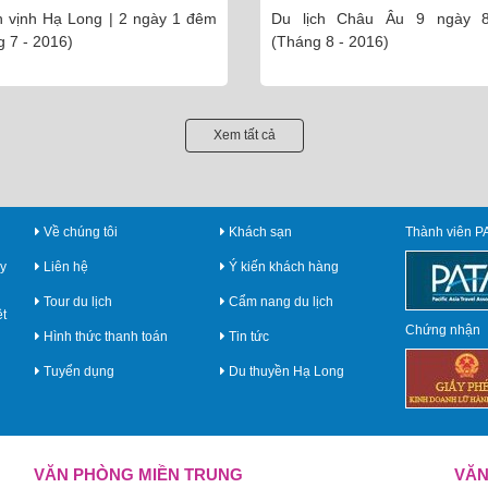
C
PHẨM THÁI MINH
ịch Châu Âu 9 ngày 8 đêm
Du lịch đảo Cô Tô 3 ngày 2
 8 - 2016)
110 khách (Tháng 5 - 2016)
Xem tất cả
Về chúng tôi
Khách sạn
Thành viên P
y
Liên hệ
Ý kiến khách hàng
Tour du lịch
Cẩm nang du lịch
ệt
Chứng nhận
Hình thức thanh toán
Tin tức
Tuyển dụng
Du thuyền Hạ Long
VĂN PHÒNG MIỀN TRUNG
VĂN