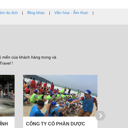
ệm du lịch
Blog khác
Văn hóa - Ẩm thực
|
|
|
uý mến của khách hàng trong và
Travel !
C
CÔ THÚY - VĨNH PHÚC
ÔNG TÙN