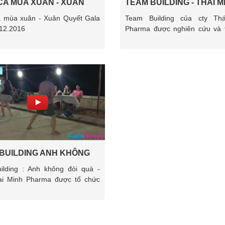
CA MÙA XUÂN - XUÂN
TEAM BUILDING - THÁI M
 GALA DINNER 2016
PHARMA BY GALATRAV
a mùa xuân - Xuân Quyết Gala
Team Building của cty Th
 12.2016
Pharma được nghiên cứu và 
bởi GalaTravel
BUILDING ANH KHÔNG
UÀ - CTY THAI MINH
ilding : Anh không đòi quà -
MA
ai Minh Pharma được tổ chức
aTravel