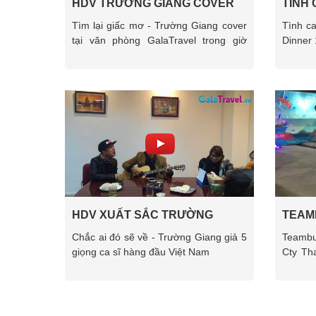
HDV TRƯỜNG GIANG COVER
TÌNH 
TÌM LẠI GIẤC MƠ
QUYẾT
Tìm lại giấc mơ - Trường Giang cover
Tình c
tại văn phòng GalaTravel trong giờ
Dinner
nghỉ
HDV XUẤT SẮC TRƯỜNG
TEAM
GIANG
ĐÒI Q
Chắc ai đó sẽ về - Trường Giang giả 5
Teambu
PHAR
giọng ca sĩ hàng đầu Việt Nam
Cty Th
bởi Gal