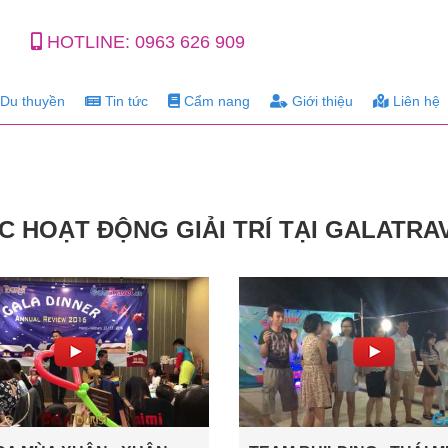
HOTLINE:
0963 626 909
Du thuyền
Tin tức
Cẩm nang
Giới thiệu
Liên hệ
C HOẠT ĐỘNG GIẢI TRÍ TẠI GALATRA