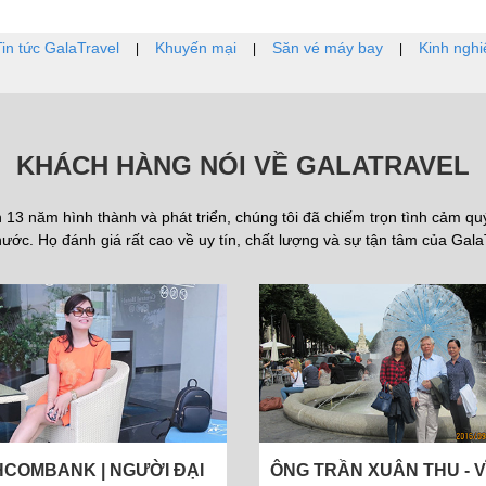
Tin tức GalaTravel
Khuyến mại
Săn vé máy bay
Kinh nghi
|
|
|
KHÁCH HÀNG NÓI VỀ GALATRAVEL
13 năm hình thành và phát triển, chúng tôi đã chiếm trọn tình cảm q
ước. Họ đánh giá rất cao về uy tín, chất lượng và sự tận tâm của Gala
TRẦN XUÂN THU - VĨNH
CÔNG TY CỔ PHẦN DƯỢ