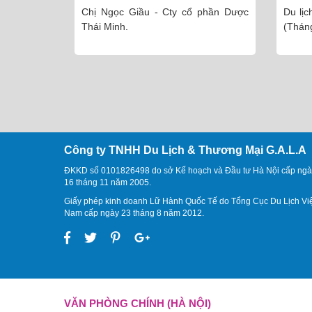
DIỆN MRS. OANH
PHÚ
phần Dược
Du lịch vịnh Hạ Long | 2 ngày 1 đêm
Du l
(Tháng 7 - 2016)
(Tháng
Công ty TNHH Du Lịch & Thương Mại G.A.L.A
ĐKKD số 0101826498 do sở Kế hoạch và Đầu tư Hà Nội cấp ngà
16 tháng 11 năm 2005.
Giấy phép kinh doanh Lữ Hành Quốc Tế do Tổng Cục Du Lịch Vi
Nam cấp ngày 23 tháng 8 năm 2012.
VĂN PHÒNG CHÍNH (HÀ NỘI)