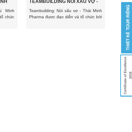
INH
TEAMBUILDING NÓI XẤU VỢ -
EL
THÁI MINH PHARMA
ái Minh
Teambuilding: Nói xấu vợ - Thái Minh
tổ chức
Pharma được đạo diễn và tổ chức bởi
GalaTravel
Certificate of Excellence
201