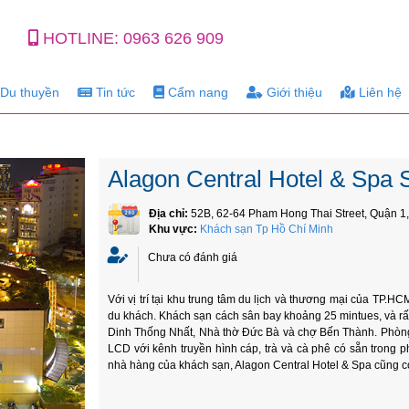
HOTLINE:
0963 626 909
Du thuyền
Tin tức
Cẩm nang
Giới thiệu
Liên hệ
Alagon Central Hotel & Spa 
Địa chỉ:
52B, 62-64 Pham Hong Thai Street, Quận 1, T
Khu vực:
Khách sạn Tp Hồ Chí Minh
Chưa có đánh giá
Với vị trí tại khu trung tâm du lịch và thương mại của TP.H
du khách. Khách sạn cách sân bay khoảng 25 mintues, và r
Dinh Thống Nhất, Nhà thờ Đức Bà và chợ Bến Thành. Phòng kh
LCD với kênh truyền hình cáp, trà và cà phê có sẵn trong p
nhà hàng của khách sạn, Alagon Central Hotel & Spa cũng c