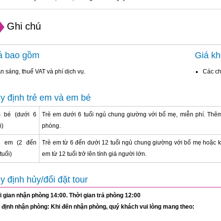
Ghi chú
á bao gồm
Giá k
n sáng, thuế VAT và phí dịch vụ.
Các ch
y định trẻ em và em bé
 bé (dưới 6
Trẻ em dưới 6 tuổi ngủ chung giường với bố mẹ, miễn phí. Thêm 
i)
phòng.
ẻ em (2 đến
Trẻ em từ 6 đến dưới 12 tuổi ngủ chung giường với bố mẹ hoặc kê
tuổi)
em từ 12 tuổi trở lên tính giá người lớn.
y định hủy/đổi đặt tour
i gian nhận phòng 14:00. Thời gian trả phòng 12:00
 định nhận phòng: Khi đến nhận phòng, quý khách vui lòng mang theo: