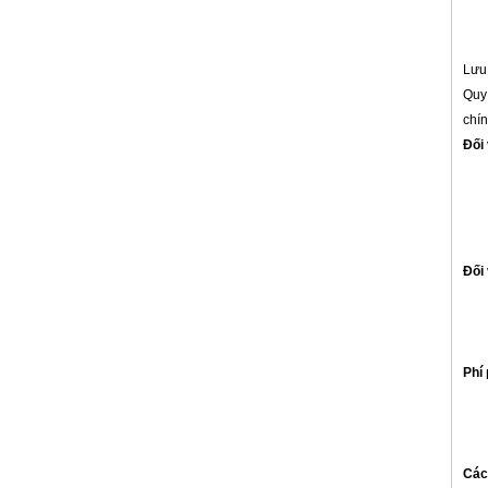
Lưu 
Quy 
chí
Đối
Đối
Phí 
Các