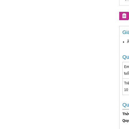
Gi
Ă
Qu
Em
tuổ
Tr
10 
Qu
Thờ
Quy