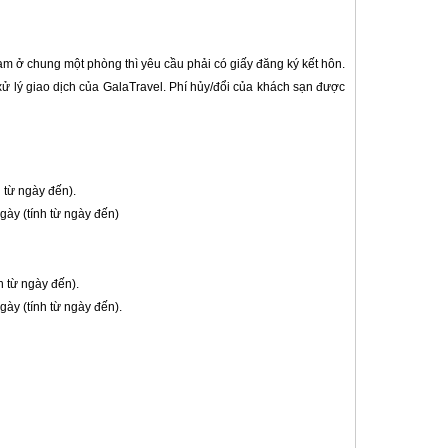
am ở chung một phòng thì yêu cầu phải có giấy đăng ký kết hôn.
xử lý giao dịch của GalaTravel. Phí hủy/đổi của khách sạn được
 từ ngày đến).
ày (tính từ ngày đến)
h từ ngày đến).
ày (tính từ ngày đến).