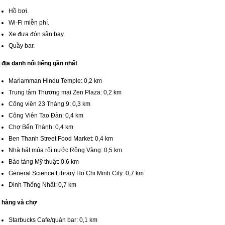
Hồ bơi.
Wi-Fi miễn phí.
Xe đưa đón sân bay.
Quầy bar.
địa danh nổi tiếng gần nhất
Mariamman Hindu Temple: 0,2 km
Trung tâm Thương mại Zen Plaza: 0,2 km
Công viên 23 Tháng 9: 0,3 km
Công Viên Tao Đàn: 0,4 km
Chợ Bến Thành: 0,4 km
Ben Thanh Street Food Market: 0,4 km
Nhà hát múa rối nước Rồng Vàng: 0,5 km
Bảo tàng Mỹ thuật: 0,6 km
General Science Library Ho Chi Minh City: 0,7 km
Dinh Thống Nhất: 0,7 km
 hàng và chợ
Starbucks Cafe/quán bar: 0,1 km