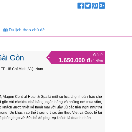
Du lịch theo chủ đề
Giá từ
Sài Gòn
1.650.000 đ
/ 1 đêm
P. Hồ Chí Minh, Việt Nam.
CM, Alagon Central Hotel & Spa là một sự lựa chọn hoàn hảo cho
ất gần với các khu nhà hàng, ngân hàng và những nơi mua sắm,
ách được thiết kế thoải mái với đầy đủ các tiện nghi như tivi
hòng. Du khách có thể thưởng thức ẩm thực Việt và Quốc tế tại
ó phòng họp với 50 chỗ để phục vụ khách là doanh nhân.