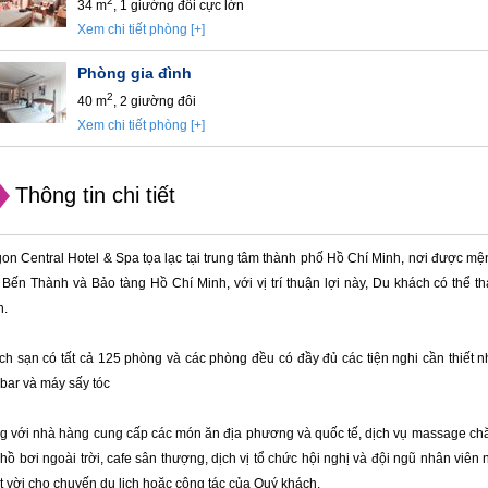
2
34 m
, 1 giường đôi cực lớn
Xem chi tiết phòng [+]
Phòng gia đình
2
40 m
, 2 giường đôi
Xem chi tiết phòng [+]
Thông tin chi tiết
on Central Hotel & Spa tọa lạc tại trung tâm thành phố Hồ Chí Minh, nơi được 
Bến Thành và Bảo tàng Hồ Chí Minh, với vị trí thuận lợi này, Du khách có thể t
h.
h sạn có tất cả 125 phòng và các phòng đều có đầy đủ các tiện nghi cần thiết như
bar và máy sấy tóc
 với nhà hàng cung cấp các món ăn địa phương và quốc tế, dịch vụ massage chăm s
 hồ bơi ngoài trời, cafe sân thượng, dịch vị tổ chức hội nghị và đội ngũ nhân viên 
t vời cho chuyến du lịch hoặc công tác của Quý khách.