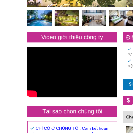
Video giới thiệu công ty
Đi
sự 
biệ
Tại sao chọn chúng tôi
Ch
CHỈ CÓ Ở CHÚNG TÔI: Cam kết hoàn