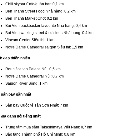
Chill skybar Cafe/quán bar: 0,1 km
Ben Thanh Street Food Nhà hàng: 0,2 km
Ben Thanh Market Chợ: 0,2 km
Bui Vien packbacker favourite Nhà hàng: 0,4 km
Bui Vien walking street & cuisines Nhà hàng: 0,4 km
Vincom Center Siêu thị: 1 km
Notre Dame Cathedral saigon Siêu thị: 1,5 km
h đẹp thiên nhiên
Reunification Palace Núi: 0,5 km
Notre Dame Cathedral Núi: 0,7 km
Saigon River Sông: 1 km
 sân bay gần nhất
Sân bay Quốc tế Tân Sơn Nhất: 7 km
địa danh nổi tiếng nhất
Trung tâm mua sắm Takashimaya Việt Nam: 0,7 km
Bảo tàng Thành phố Hồ Chí Minh: 0,8 km