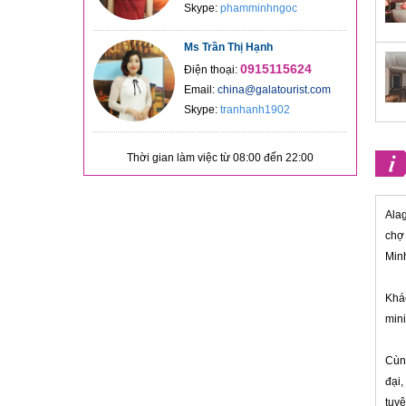
Skype:
phamminhngoc
Ms Trần Thị Hạnh
0915115624
Điện thoại:
Email:
china@galatourist.com
Skype:
tranhanh1902
Thời gian làm việc từ 08:00 đến 22:00
Alag
chợ 
Min
Khác
mini
Cùng
đại,
tuyệ