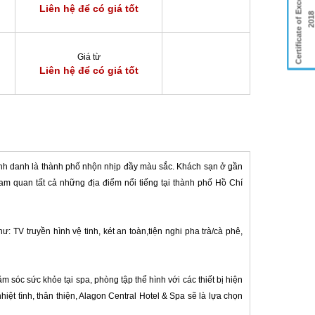
Certificate of Excellence
Liên hệ để có giá tốt
201
Giá từ
Liên hệ để có giá tốt
mệnh danh là thành phố nhộn nhịp đầy màu sắc. Khách sạn ở gần
ham quan tất cả những địa điểm nổi tiếng tại thành phố Hồ Chí
: TV truyền hình vệ tinh, két an toàn,tiện nghi pha trà/cà phê,
óc sức khỏe tại spa, phòng tập thể hình với các thiết bị hiện
nhiệt tình, thân thiện, Alagon Central Hotel & Spa sẽ là lựa chọn